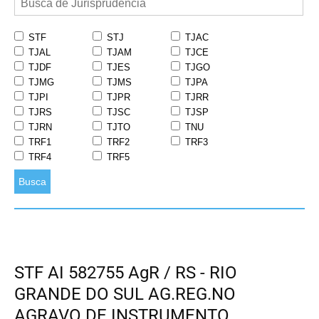
STF
STJ
TJAC
TJAL
TJAM
TJCE
TJDF
TJES
TJGO
TJMG
TJMS
TJPA
TJPI
TJPR
TJRR
TJRS
TJSC
TJSP
TJRN
TJTO
TNU
TRF1
TRF2
TRF3
TRF4
TRF5
Busca
STF AI 582755 AgR / RS - RIO
GRANDE DO SUL AG.REG.NO
AGRAVO DE INSTRUMENTO