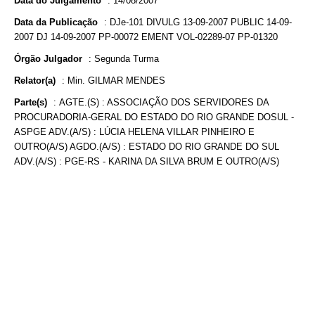
Data do Julgamento
:
14/08/2007
Data da Publicação
:
DJe-101 DIVULG 13-09-2007 PUBLIC 14-09-
2007 DJ 14-09-2007 PP-00072 EMENT VOL-02289-07 PP-01320
Órgão Julgador
:
Segunda Turma
Relator(a)
:
Min. GILMAR MENDES
Parte(s)
:
AGTE.(S) : ASSOCIAÇÃO DOS SERVIDORES DA
PROCURADORIA-GERAL DO ESTADO DO RIO GRANDE DOSUL -
ASPGE ADV.(A/S) : LÚCIA HELENA VILLAR PINHEIRO E
OUTRO(A/S) AGDO.(A/S) : ESTADO DO RIO GRANDE DO SUL
ADV.(A/S) : PGE-RS - KARINA DA SILVA BRUM E OUTRO(A/S)