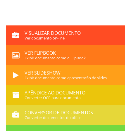
VISUALIZAR DOCUMENTO
Ver documento on-line
VER FLIPBOOK
Exibir documento como o FlipBook
VER SLIDESHOW
Exibir documento como apresentação de slides
APÊNDICE AO DOCUMENTO:
Converter OCR para documento
CONVERSOR DE DOCUMENTOS
Converter documentos do office