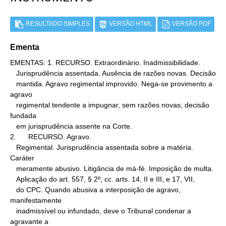
RESULTADO SIMPLES
VERSÃO HTML
VERSÃO PDF
Ementa
EMENTAS: 1. RECURSO. Extraordinário. Inadmissibilidade.

   Jurisprudência assentada. Ausência de razões novas. Decisão

   mantida. Agravo regimental improvido. Nega-se provimento a 
agravo

   regimental tendente a impugnar, sem razões novas, decisão 
fundada

   em jurisprudência assente na Corte.

2.      RECURSO. Agravo.

   Regimental. Jurisprudência assentada sobre a matéria. 
Caráter

   meramente abusivo. Litigância de má-fé. Imposição de multa.

   Aplicação do art. 557, § 2º, cc. arts. 14, II e III, e 17, VII,

   do CPC. Quando abusiva a interposição de agravo, 
manifestamente

   inadmissível ou infundado, deve o Tribunal condenar a 
agravante a
