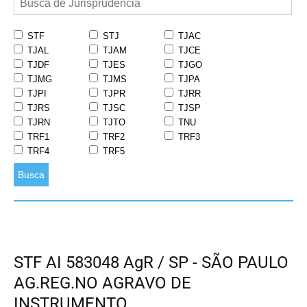
STF
STJ
TJAC
TJAL
TJAM
TJCE
TJDF
TJES
TJGO
TJMG
TJMS
TJPA
TJPI
TJPR
TJRR
TJRS
TJSC
TJSP
TJRN
TJTO
TNU
TRF1
TRF2
TRF3
TRF4
TRF5
Busca
STF AI 583048 AgR / SP - SÃO PAULO
AG.REG.NO AGRAVO DE
INSTRUMENTO