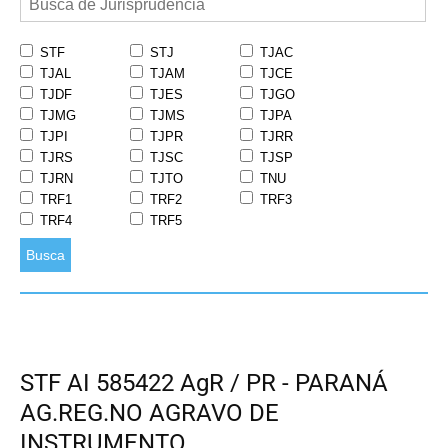
STF
STJ
TJAC
TJAL
TJAM
TJCE
TJDF
TJES
TJGO
TJMG
TJMS
TJPA
TJPI
TJPR
TJRR
TJRS
TJSC
TJSP
TJRN
TJTO
TNU
TRF1
TRF2
TRF3
TRF4
TRF5
Busca
STF AI 585422 AgR / PR - PARANÁ
AG.REG.NO AGRAVO DE
INSTRUMENTO