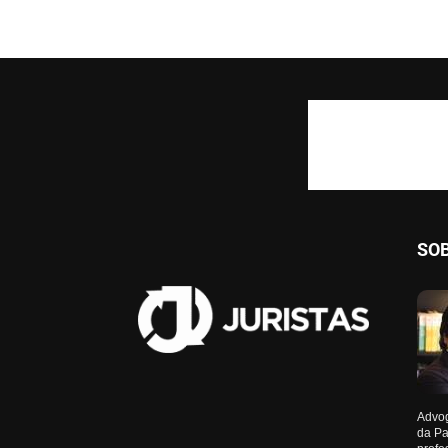
SO
Advog
da Pa