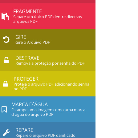
FRAGMENTE
Separe um único PDF dentre diversos
arquivos PDF
GIRE
Gire o Arquivo PDF
DESTRAVE
Remova a proteção por senha do PDF
PROTEGER
Proteja o arquivo PDF adicionando senha
no PDF
MARCA D`ÁGUA
Estampe uma imagem como uma marca
d`água do arquivo PDF
REPARE
Repare o arquivo PDF danificado