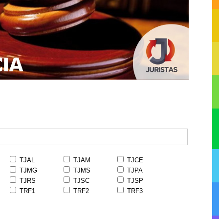
TJAL
TJAM
TJCE
TJMG
TJMS
TJPA
TJRS
TJSC
TJSP
TRF1
TRF2
TRF3