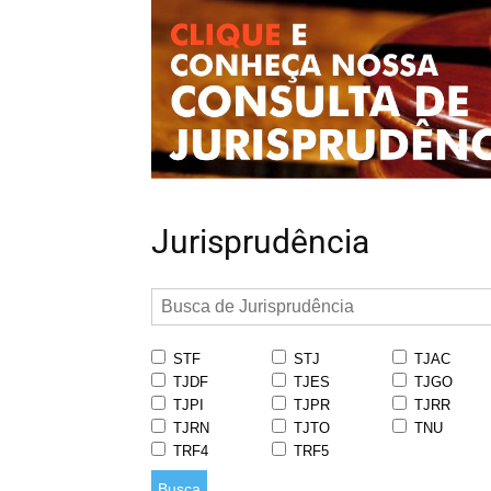
Jurisprudência
STF
STJ
TJAC
TJDF
TJES
TJGO
TJPI
TJPR
TJRR
TJRN
TJTO
TNU
TRF4
TRF5
Busca