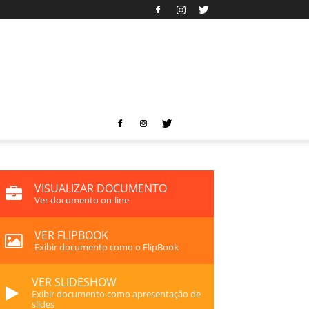
VISUALIZAR DOCUMENTO
Ver documento on-line
VER FLIPBOOK
Exibir documento como o FlipBook
VER SLIDESHOW
Exibir documento como apresentação de
slides