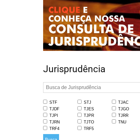
Jurisprudência
STF
STJ
TJAC
TJDF
TJES
TJGO
TJPI
TJPR
TJRR
TJRN
TJTO
TNU
TRF4
TRF5
Busca