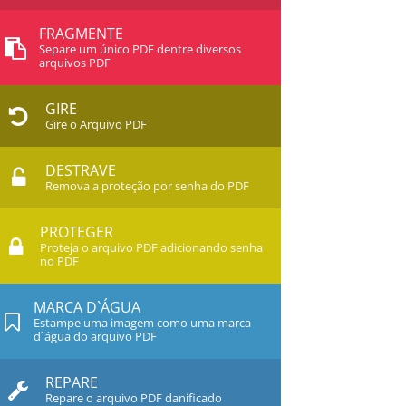
FRAGMENTE
Separe um único PDF dentre diversos
arquivos PDF
GIRE
Gire o Arquivo PDF
DESTRAVE
Remova a proteção por senha do PDF
PROTEGER
Proteja o arquivo PDF adicionando senha
no PDF
MARCA D`ÁGUA
Estampe uma imagem como uma marca
d`água do arquivo PDF
REPARE
Repare o arquivo PDF danificado