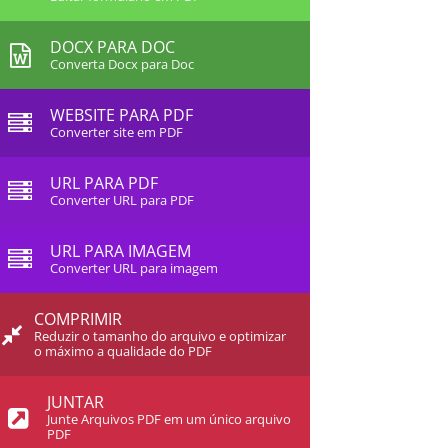
DOCX PARA DOC
Converta Docx para Doc
WEBSITE PARA PDF
Converter site em PDF
URL PARA PDF
Converter URL para PDF
URL PARA IMAGEM
Converter URL para imagem
COMPRIMIR
Reduzir o tamanho do arquivo e optimizar
o máximo a qualidade do PDF
JUNTAR
Junte Arquivos PDF em um único arquivo
PDF