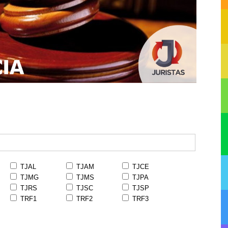
TJAL
TJAM
TJCE
TJMG
TJMS
TJPA
TJRS
TJSC
TJSP
TRF1
TRF2
TRF3