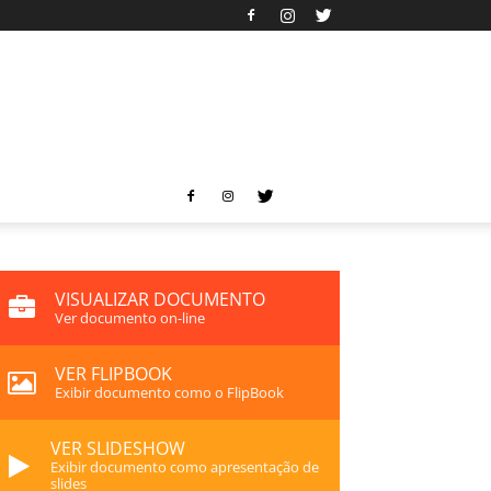
VISUALIZAR DOCUMENTO
Ver documento on-line
VER FLIPBOOK
Exibir documento como o FlipBook
VER SLIDESHOW
Exibir documento como apresentação de
slides