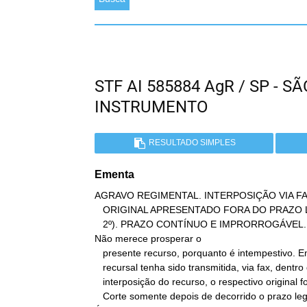
STF AI 585884 AgR / SP - 
INSTRUMENTO
RESULTADO SIMPLES
Ementa
AGRAVO REGIMENTAL. INTERPOSIÇÃO VIA FAX
   ORIGINAL APRESENTADO FORA DO PRAZO LEGAL (LEI 9.800/1999, ART.

   2º). PRAZO CONTÍNUO E IMPRORROGÁVEL.

Não merece prosperar o

   presente recurso, porquanto é intempestivo. Embora a petição

   recursal tenha sido transmitida, via fax, dentro do prazo para

   interposição do recurso, o respectivo original foi apresentado à

   Corte somente depois de decorrido o prazo legal.
