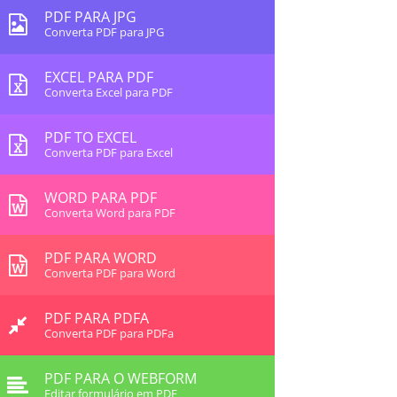
PDF PARA JPG
Converta PDF para JPG
EXCEL PARA PDF
Converta Excel para PDF
PDF TO EXCEL
Converta PDF para Excel
WORD PARA PDF
Converta Word para PDF
PDF PARA WORD
Converta PDF para Word
PDF PARA PDFA
Converta PDF para PDFa
PDF PARA O WEBFORM
Editar formulário em PDF