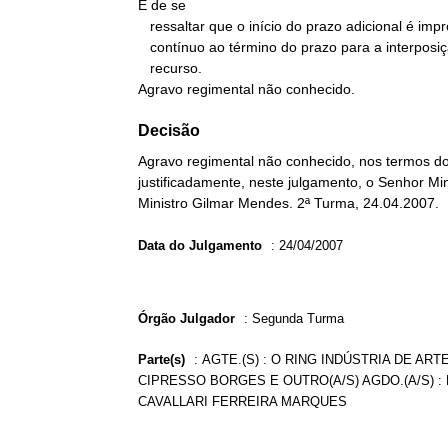
É de se

   ressaltar que o início do prazo adicional é improrrogável e

   contínuo ao término do prazo para a interposição do

   recurso.

Agravo regimental não conhecido.
Decisão
Agravo regimental não conhecido, nos termos do
justificadamente, neste julgamento, o Senhor Min
Ministro Gilmar Mendes. 2ª Turma, 24.04.2007.
Data do Julgamento
:
24/04/2007
Órgão Julgador
:
Segunda Turma
Parte(s)
:
AGTE.(S) : O RING INDÚSTRIA DE ART
CIPRESSO BORGES E OUTRO(A/S) AGDO.(A/S) : 
CAVALLARI FERREIRA MARQUES