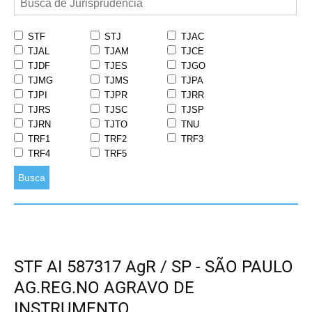
STF
STJ
TJAC
TJAL
TJAM
TJCE
TJDF
TJES
TJGO
TJMG
TJMS
TJPA
TJPI
TJPR
TJRR
TJRS
TJSC
TJSP
TJRN
TJTO
TNU
TRF1
TRF2
TRF3
TRF4
TRF5
Busca
STF AI 587317 AgR / SP - SÃO PAULO
AG.REG.NO AGRAVO DE
INSTRUMENTO