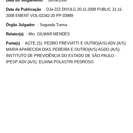
Data do Julgamento
:
30/09/2008
Data da Publicação
:
DJe-222 DIVULG 20-11-2008 PUBLIC 21-11-
2008 EMENT VOL-02342-20 PP-03989
Órgão Julgador
:
Segunda Turma
Relator(a)
:
Min. GILMAR MENDES
Parte(s)
:
AGTE.(S): PEDRO PREVIATTI E OUTRO(A/S) ADV.(A/S):
MARIA APARECIDA DIAS PEREIRA E OUTRO(A/S) AGDO.(A/S):
INSTITUTO DE PREVIDÊNCIA DO ESTADO DE SÃO PAULO -
IPESP ADV.(A/S): ELIANA POLASTRI PEDROSO