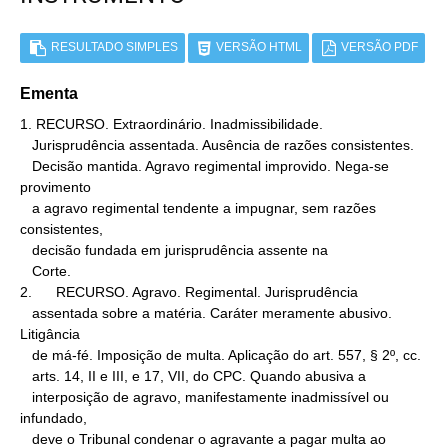
RESULTADO SIMPLES
VERSÃO HTML
VERSÃO PDF
Ementa
1. RECURSO. Extraordinário. Inadmissibilidade.

   Jurisprudência assentada. Ausência de razões consistentes.

   Decisão mantida. Agravo regimental improvido. Nega-se 
provimento

   a agravo regimental tendente a impugnar, sem razões 
consistentes,

   decisão fundada em jurisprudência assente na

   Corte.

2.      RECURSO. Agravo. Regimental. Jurisprudência

   assentada sobre a matéria. Caráter meramente abusivo. 
Litigância

   de má-fé. Imposição de multa. Aplicação do art. 557, § 2º, cc.

   arts. 14, II e III, e 17, VII, do CPC. Quando abusiva a

   interposição de agravo, manifestamente inadmissível ou 
infundado,

   deve o Tribunal condenar o agravante a pagar multa ao 