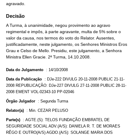
agravado.
Decisão
A Turma, à unanimidade, negou provimento ao agravo
regimental e impôs, à parte agravante, multa de 5% sobre o
valor da causa, nos termos do voto do Relator. Ausentes,
justificadamente, neste julgamento, os Senhores Ministros Eros
Grau e Celso de Mello. Presidiu, este julgamento, a Senhora
Ministra Ellen Gracie. 2ª Turma, 14.10.2008.
Data do Julgamento
:
14/10/2008
Data da Publicação
:
DJe-222 DIVULG 20-11-2008 PUBLIC 21-11-
2008 REPUBLICAÇÃO: DJe-227 DIVULG 27-11-2008 PUBLIC 28-11-
2008 EMENT VOL-02343-10 PP-02046
Órgão Julgador
:
Segunda Turma
Relator(a)
:
Min. CEZAR PELUSO
Parte(s)
:
AGTE.(S): TELOS FUNDAÇÃO EMBRATEL DE
SEGURIDADE SOCIAL ADV.(A/S): DANIELA R. T. DE MORAES
RÊGO E OUTRO(A/S) AGDO.(A/S): SOLANGE MARIA DOS