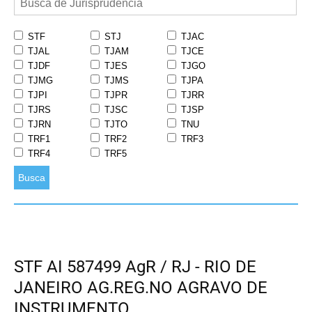
STF
STJ
TJAC
TJAL
TJAM
TJCE
TJDF
TJES
TJGO
TJMG
TJMS
TJPA
TJPI
TJPR
TJRR
TJRS
TJSC
TJSP
TJRN
TJTO
TNU
TRF1
TRF2
TRF3
TRF4
TRF5
Busca
STF AI 587499 AgR / RJ - RIO DE
JANEIRO AG.REG.NO AGRAVO DE
INSTRUMENTO