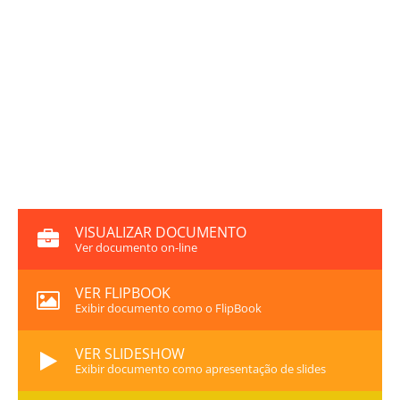
VISUALIZAR DOCUMENTO
Ver documento on-line
VER FLIPBOOK
Exibir documento como o FlipBook
VER SLIDESHOW
Exibir documento como apresentação de slides