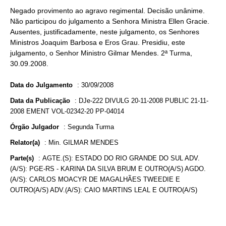
Negado provimento ao agravo regimental. Decisão unânime.
Não participou do julgamento a Senhora Ministra Ellen Gracie.
Ausentes, justificadamente, neste julgamento, os Senhores
Ministros Joaquim Barbosa e Eros Grau. Presidiu, este
julgamento, o Senhor Ministro Gilmar Mendes. 2ª Turma,
30.09.2008.
Data do Julgamento
:
30/09/2008
Data da Publicação
:
DJe-222 DIVULG 20-11-2008 PUBLIC 21-11-
2008 EMENT VOL-02342-20 PP-04014
Órgão Julgador
:
Segunda Turma
Relator(a)
:
Min. GILMAR MENDES
Parte(s)
:
AGTE.(S): ESTADO DO RIO GRANDE DO SUL ADV.
(A/S): PGE-RS - KARINA DA SILVA BRUM E OUTRO(A/S) AGDO.
(A/S): CARLOS MOACYR DE MAGALHÃES TWEEDIE E
OUTRO(A/S) ADV.(A/S): CAIO MARTINS LEAL E OUTRO(A/S)