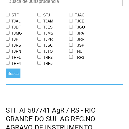
STF
STJ
TJAC
TJAL
TJAM
TJCE
TJDF
TJES
TJGO
TJMG
TJMS
TJPA
TJPI
TJPR
TJRR
TJRS
TJSC
TJSP
TJRN
TJTO
TNU
TRF1
TRF2
TRF3
TRF4
TRF5
Busca
STF AI 587741 AgR / RS - RIO
GRANDE DO SUL AG.REG.NO
AGRAVO DE INSTRUMENTO