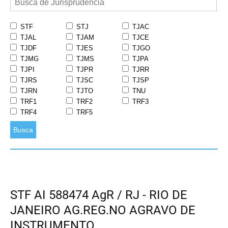
STF
STJ
TJAC
TJAL
TJAM
TJCE
TJDF
TJES
TJGO
TJMG
TJMS
TJPA
TJPI
TJPR
TJRR
TJRS
TJSC
TJSP
TJRN
TJTO
TNU
TRF1
TRF2
TRF3
TRF4
TRF5
Busca
STF AI 588474 AgR / RJ - RIO DE
JANEIRO AG.REG.NO AGRAVO DE
INSTRUMENTO