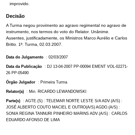
   improvido.
Decisão
A Turma negou provimento ao agravo regimental no agravo de
instrumento, nos termos do voto do Relator. Unânime.
Ausentes, justificadamente, os Ministros Marco Aurélio e Carlos
Britto. 1ª. Turma, 02.03.2007.
Data do Julgamento
:
02/03/2007
Data da Publicação
:
DJ 13-04-2007 PP-00094 EMENT VOL-02271-
26 PP-05490
Órgão Julgador
:
Primeira Turma
Relator(a)
:
Min. RICARDO LEWANDOWSKI
Parte(s)
:
AGTE.(S) : TELEMAR NORTE LESTE S/A ADV.(A/S) :
JOSÉ ALBERTO COUTO MACIEL E OUTRO(A/S) AGDO.(A/S) :
SONIA REGINA TANNURI PINHEIRO MARINS ADV.(A/S) : CARLOS
EDUARDO AFONSO DE LIMA