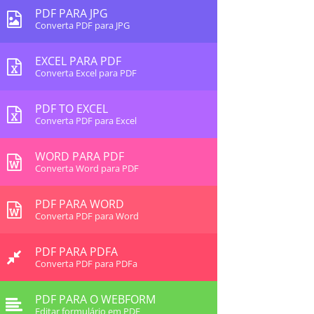
PDF PARA JPG
Converta PDF para JPG
EXCEL PARA PDF
Converta Excel para PDF
PDF TO EXCEL
Converta PDF para Excel
WORD PARA PDF
Converta Word para PDF
PDF PARA WORD
Converta PDF para Word
PDF PARA PDFA
Converta PDF para PDFa
PDF PARA O WEBFORM
Editar formulário em PDF