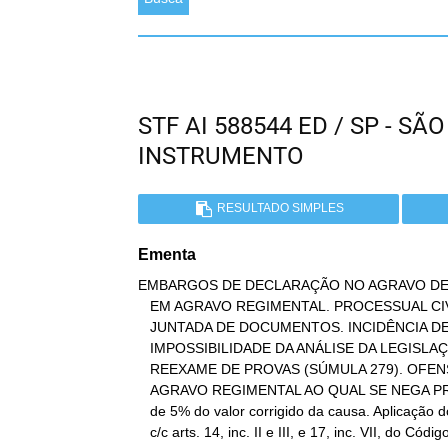
STF AI 588544 ED / SP - 
INSTRUMENTO
RESULTADO SIMPLES
Ementa
EMBARGOS DE DECLARAÇÃO NO AGRAVO DE
   EM AGRAVO REGIMENTAL. PROCESSUAL CIVIL. AÇÃO DECLARATÓRIA.

   JUNTADA DE DOCUMENTOS. INCIDÊNCIA DE MULTA DIÁRIA.

   IMPOSSIBILIDADE DA ANÁLISE DA LEGISLAÇÃO INFRACONSTITUCIONAL E DO

   REEXAME DE PROVAS (SÚMULA 279). OFENSA CONSTITUCIONAL INDIRETA.

   AGRAVO REGIMENTAL AO QUAL SE NEGA PROVIMENTO. Imposição de multa

   de 5% do valor corrigido da causa. Aplicação do art. 557, § 2º,

   c/c arts. 14, inc. II e III, e 17, inc. VII, do Código de
