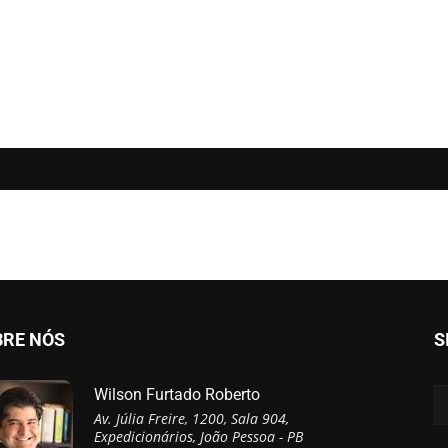
BRE NÓS
S
Wilson Furtado Roberto
Av. Júlia Freire, 1200, Sala 904,
Expedicionários, João Pessoa - PB