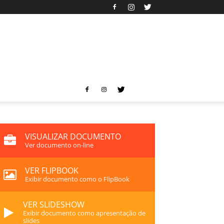
VISUALIZAR DOCUMENTO
Ver documento on-line
VER FLIPBOOK
Exibir documento como o FlipBook
VER SLIDESHOW
Exibir documento como apresentação de
slides