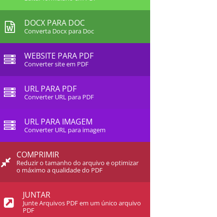
DOCX PARA DOC
Converta Docx para Doc
WEBSITE PARA PDF
Converter site em PDF
URL PARA PDF
Converter URL para PDF
URL PARA IMAGEM
Converter URL para imagem
COMPRIMIR
Reduzir o tamanho do arquivo e optimizar
o máximo a qualidade do PDF
JUNTAR
Junte Arquivos PDF em um único arquivo
PDF