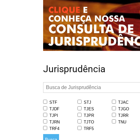
Jurisprudência
STF
STJ
TJAC
TJDF
TJES
TJGO
TJPI
TJPR
TJRR
TJRN
TJTO
TNU
TRF4
TRF5
Busca