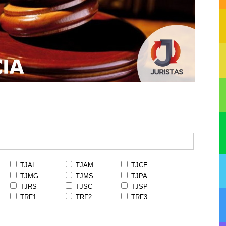
TJAL
TJAM
TJCE
TJMG
TJMS
TJPA
TJRS
TJSC
TJSP
TRF1
TRF2
TRF3