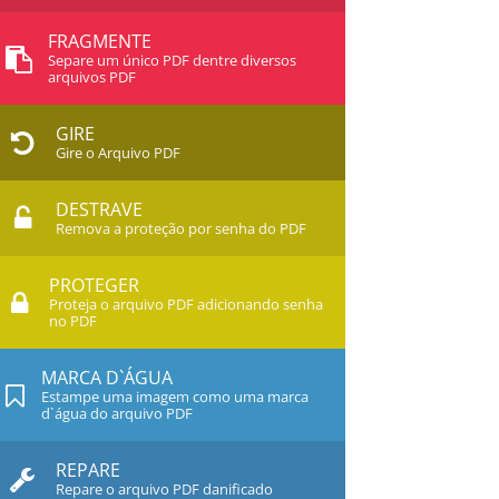
FRAGMENTE
Separe um único PDF dentre diversos
arquivos PDF
GIRE
Gire o Arquivo PDF
DESTRAVE
Remova a proteção por senha do PDF
PROTEGER
Proteja o arquivo PDF adicionando senha
no PDF
MARCA D`ÁGUA
Estampe uma imagem como uma marca
d`água do arquivo PDF
REPARE
Repare o arquivo PDF danificado