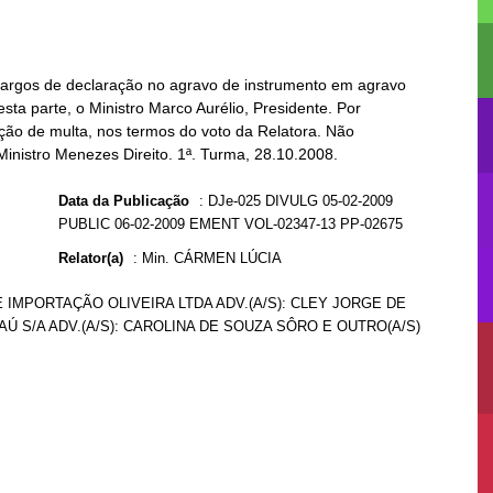
bargos de declaração no agravo de instrumento em agravo
sta parte, o Ministro Marco Aurélio, Presidente. Por
ão de multa, nos termos do voto da Relatora. Não
 Ministro Menezes Direito. 1ª. Turma, 28.10.2008.
Data da Publicação
:
DJe-025 DIVULG 05-02-2009
PUBLIC 06-02-2009 EMENT VOL-02347-13 PP-02675
Relator(a)
:
Min. CÁRMEN LÚCIA
 IMPORTAÇÃO OLIVEIRA LTDA ADV.(A/S): CLEY JORGE DE
AÚ S/A ADV.(A/S): CAROLINA DE SOUZA SÔRO E OUTRO(A/S)