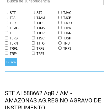
STF
STJ
TJAC
TJAL
TJAM
TJCE
TJDF
TJES
TJGO
TJMG
TJMS
TJPA
TJPI
TJPR
TJRR
TJRS
TJSC
TJSP
TJRN
TJTO
TNU
TRF1
TRF2
TRF3
TRF4
TRF5
Busca
STF AI 588662 AgR / AM -
AMAZONAS AG.REG.NO AGRAVO DE
INSTRUMENTO