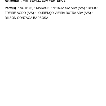
Relator(a)
:
Min. SEPÚLVEDA PERTENCE
Parte(s)
:
AGTE.(S) : MANAUS ENERGIA S/A ADV.(A/S) : DÉCIO
FREIRE AGDO.(A/S) : LOURENÇO VIEIRA DUTRA ADV.(A/S) :
DILSON GONZAGA BARBOSA