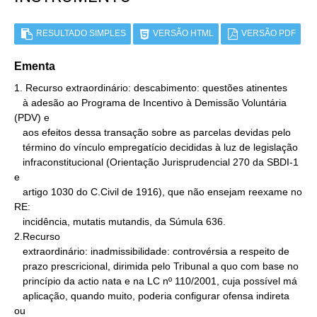
RESULTADO SIMPLES
VERSÃO HTML
VERSÃO PDF
Ementa
1. Recurso extraordinário: descabimento: questões atinentes

   à adesão ao Programa de Incentivo à Demissão Voluntária 
(PDV) e

   aos efeitos dessa transação sobre as parcelas devidas pelo

   término do vínculo empregatício decididas à luz de legislação

   infraconstitucional (Orientação Jurisprudencial 270 da SBDI-1 
e

   artigo 1030 do C.Civil de 1916), que não ensejam reexame no 
RE:

   incidência, mutatis mutandis, da Súmula 636.

2.Recurso

   extraordinário: inadmissibilidade: controvérsia a respeito de

   prazo prescricional, dirimida pelo Tribunal a quo com base no

   princípio da actio nata e na LC nº 110/2001, cuja possível má

   aplicação, quando muito, poderia configurar ofensa indireta 
ou
