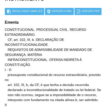
RESULTADO SIMPLES
VERSÃO HTML
VERSÃO PDF
Ementa
CONSTITUCIONAL. PROCESSUAL CIVIL. RECURSO 
EXTRAORDINÁRIO.

   CF, art. 102, III, b. DECLARAÇÃO DE 
INCONSTITUCIONALIDADE.

   REQUISITOS DE ADMISSIBILIDADE DE MANDADO DE 
SEGURANÇA. MATÉRIA

   INFRACONSTITUCIONAL. OFENSA INDIRETA À 
CONSTITUIÇÃO.

I - O

   pressuposto constitucional do recurso extraordinário, previsto 
no

   art. 102, III, b, da CF, é que tenha a decisão recorrida

   declarado a inconstitucionalidade de tratado ou lei federal. Se

   isso não ocorreu, segue-se a impossibilidade de o recurso,

   interposto com fundamento na citada alínea b, ser admitido.

II
