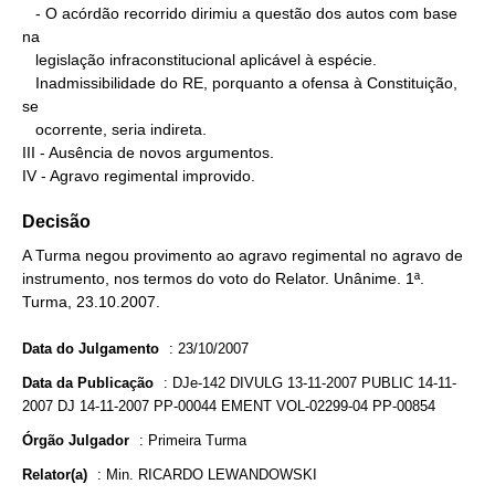
   - O acórdão recorrido dirimiu a questão dos autos com base 
na

   legislação infraconstitucional aplicável à espécie.

   Inadmissibilidade do RE, porquanto a ofensa à Constituição, 
se

   ocorrente, seria indireta.

III - Ausência de novos argumentos.

IV - Agravo regimental improvido.
Decisão
A Turma negou provimento ao agravo regimental no agravo de
instrumento, nos termos do voto do Relator. Unânime. 1ª.
Turma, 23.10.2007.
Data do Julgamento
:
23/10/2007
Data da Publicação
:
DJe-142 DIVULG 13-11-2007 PUBLIC 14-11-
2007 DJ 14-11-2007 PP-00044 EMENT VOL-02299-04 PP-00854
Órgão Julgador
:
Primeira Turma
Relator(a)
:
Min. RICARDO LEWANDOWSKI