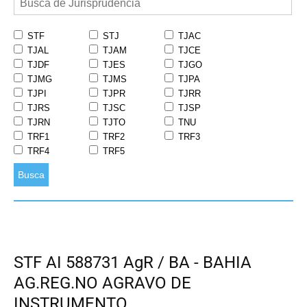
STF
STJ
TJAC
TJAL
TJAM
TJCE
TJDF
TJES
TJGO
TJMG
TJMS
TJPA
TJPI
TJPR
TJRR
TJRS
TJSC
TJSP
TJRN
TJTO
TNU
TRF1
TRF2
TRF3
TRF4
TRF5
Busca
STF AI 588731 AgR / BA - BAHIA
AG.REG.NO AGRAVO DE
INSTRUMENTO