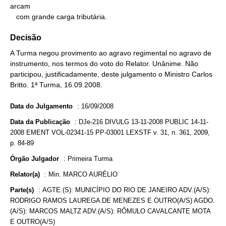
arcam

   com grande carga tributária.
Decisão
A Turma negou provimento ao agravo regimental no agravo de
instrumento, nos termos do voto do Relator. Unânime. Não
participou, justificadamente, deste julgamento o Ministro Carlos
Britto. 1ª Turma, 16.09.2008.
Data do Julgamento
:
16/09/2008
Data da Publicação
:
DJe-216 DIVULG 13-11-2008 PUBLIC 14-11-
2008 EMENT VOL-02341-15 PP-03001 LEXSTF v. 31, n. 361, 2009,
p. 84-89
Órgão Julgador
:
Primeira Turma
Relator(a)
:
Min. MARCO AURÉLIO
Parte(s)
:
AGTE.(S): MUNICÍPIO DO RIO DE JANEIRO ADV.(A/S):
RODRIGO RAMOS LAUREGA DE MENEZES E OUTRO(A/S) AGDO.
(A/S): MARCOS MALTZ ADV.(A/S): RÔMULO CAVALCANTE MOTA
E OUTRO(A/S)