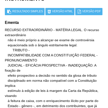
RESULTADO SIMPLES
VERSÃO HTML
VERSÃO PDF
Ementa
RECURSO EXTRAORDINÁRIO - MATÉRIA LEGAL. O recurso 
extraordinário

   não é meio próprio a alcançar-se exame de controvérsia

   equacionada sob o ângulo estritamente legal.

        TRIBUTO -

   INCOMPATIBILIDADE COM A CONSTITUIÇÃO FEDERAL - 
PRONUNCIAMENTO

   JUDICIAL - EFICÁCIA PROSPECTIVA - INADEQUAÇÃO. A 
fixação de

   efeito prospectivo a decisão no sentido da glosa de tributo

   disciplinado em norma não compatível com a Constituição 
implica

   estímulo à edição de leis à margem da Carta da República, 
visando

   à feitura de caixa, com o enriquecimento ilícito por parte do

   Estado - gênero -, em detrimento dos contribuintes, que já 