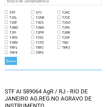
STF
STJ
TJAC
TJAL
TJAM
TJCE
TJDF
TJES
TJGO
TJMG
TJMS
TJPA
TJPI
TJPR
TJRR
TJRS
TJSC
TJSP
TJRN
TJTO
TNU
TRF1
TRF2
TRF3
TRF4
TRF5
Busca
STF AI 589064 AgR / RJ - RIO DE
JANEIRO AG.REG.NO AGRAVO DE
INSTRUMENTO