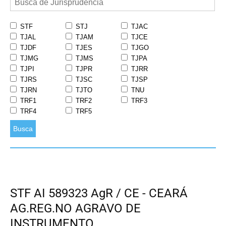
STF
STJ
TJAC
TJAL
TJAM
TJCE
TJDF
TJES
TJGO
TJMG
TJMS
TJPA
TJPI
TJPR
TJRR
TJRS
TJSC
TJSP
TJRN
TJTO
TNU
TRF1
TRF2
TRF3
TRF4
TRF5
Busca
STF AI 589323 AgR / CE - CEARÁ
AG.REG.NO AGRAVO DE
INSTRUMENTO