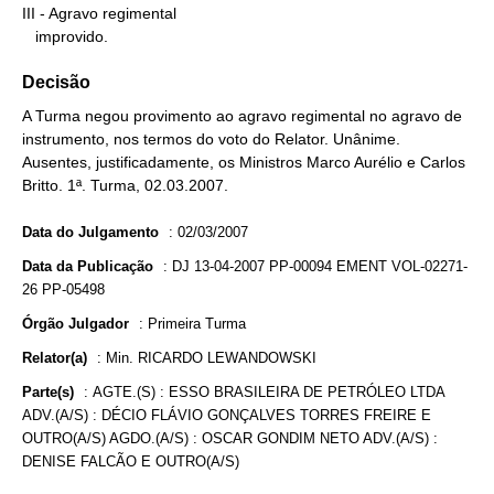
III - Agravo regimental

   improvido.
Decisão
A Turma negou provimento ao agravo regimental no agravo de
instrumento, nos termos do voto do Relator. Unânime.
Ausentes, justificadamente, os Ministros Marco Aurélio e Carlos
Britto. 1ª. Turma, 02.03.2007.
Data do Julgamento
:
02/03/2007
Data da Publicação
:
DJ 13-04-2007 PP-00094 EMENT VOL-02271-
26 PP-05498
Órgão Julgador
:
Primeira Turma
Relator(a)
:
Min. RICARDO LEWANDOWSKI
Parte(s)
:
AGTE.(S) : ESSO BRASILEIRA DE PETRÓLEO LTDA
ADV.(A/S) : DÉCIO FLÁVIO GONÇALVES TORRES FREIRE E
OUTRO(A/S) AGDO.(A/S) : OSCAR GONDIM NETO ADV.(A/S) :
DENISE FALCÃO E OUTRO(A/S)