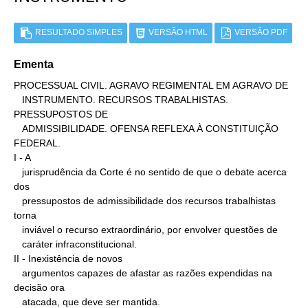
RESULTADO SIMPLES
VERSÃO HTML
VERSÃO PDF
Ementa
PROCESSUAL CIVIL. AGRAVO REGIMENTAL EM AGRAVO DE

   INSTRUMENTO. RECURSOS TRABALHISTAS. 
PRESSUPOSTOS DE

   ADMISSIBILIDADE. OFENSA REFLEXA À CONSTITUIÇÃO 
FEDERAL.

I - A

   jurisprudência da Corte é no sentido de que o debate acerca 
dos

   pressupostos de admissibilidade dos recursos trabalhistas 
torna

   inviável o recurso extraordinário, por envolver questões de

   caráter infraconstitucional.

II - Inexistência de novos

   argumentos capazes de afastar as razões expendidas na 
decisão ora

   atacada, que deve ser mantida.
