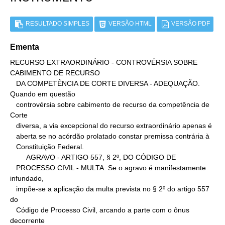
RESULTADO SIMPLES
VERSÃO HTML
VERSÃO PDF
Ementa
RECURSO EXTRAORDINÁRIO - CONTROVÉRSIA SOBRE 
CABIMENTO DE RECURSO

   DA COMPETÊNCIA DE CORTE DIVERSA - ADEQUAÇÃO. 
Quando em questão

   controvérsia sobre cabimento de recurso da competência de 
Corte

   diversa, a via excepcional do recurso extraordinário apenas é

   aberta se no acórdão prolatado constar premissa contrária à

   Constituição Federal.

        AGRAVO - ARTIGO 557, § 2º, DO CÓDIGO DE

   PROCESSO CIVIL - MULTA. Se o agravo é manifestamente 
infundado,

   impõe-se a aplicação da multa prevista no § 2º do artigo 557 
do

   Código de Processo Civil, arcando a parte com o ônus 
decorrente
