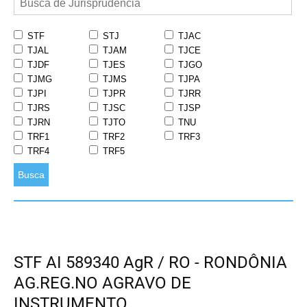
STF
STJ
TJAC
TJAL
TJAM
TJCE
TJDF
TJES
TJGO
TJMG
TJMS
TJPA
TJPI
TJPR
TJRR
TJRS
TJSC
TJSP
TJRN
TJTO
TNU
TRF1
TRF2
TRF3
TRF4
TRF5
Busca
STF AI 589340 AgR / RO - RONDÔNIA
AG.REG.NO AGRAVO DE
INSTRUMENTO