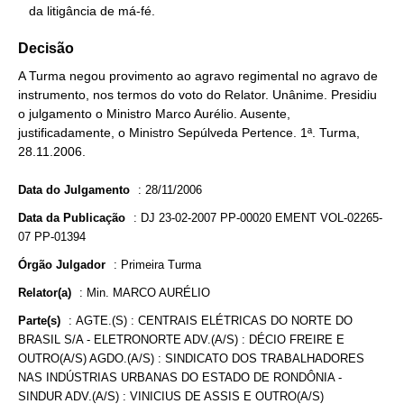
   da litigância de má-fé.
Decisão
A Turma negou provimento ao agravo regimental no agravo de
instrumento, nos termos do voto do Relator. Unânime. Presidiu
o julgamento o Ministro Marco Aurélio. Ausente,
justificadamente, o Ministro Sepúlveda Pertence. 1ª. Turma,
28.11.2006.
Data do Julgamento
:
28/11/2006
Data da Publicação
:
DJ 23-02-2007 PP-00020 EMENT VOL-02265-
07 PP-01394
Órgão Julgador
:
Primeira Turma
Relator(a)
:
Min. MARCO AURÉLIO
Parte(s)
:
AGTE.(S) : CENTRAIS ELÉTRICAS DO NORTE DO
BRASIL S/A - ELETRONORTE ADV.(A/S) : DÉCIO FREIRE E
OUTRO(A/S) AGDO.(A/S) : SINDICATO DOS TRABALHADORES
NAS INDÚSTRIAS URBANAS DO ESTADO DE RONDÔNIA -
SINDUR ADV.(A/S) : VINICIUS DE ASSIS E OUTRO(A/S)