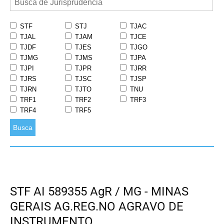
STF
STJ
TJAC
TJAL
TJAM
TJCE
TJDF
TJES
TJGO
TJMG
TJMS
TJPA
TJPI
TJPR
TJRR
TJRS
TJSC
TJSP
TJRN
TJTO
TNU
TRF1
TRF2
TRF3
TRF4
TRF5
Busca
STF AI 589355 AgR / MG - MINAS
GERAIS AG.REG.NO AGRAVO DE
INSTRUMENTO