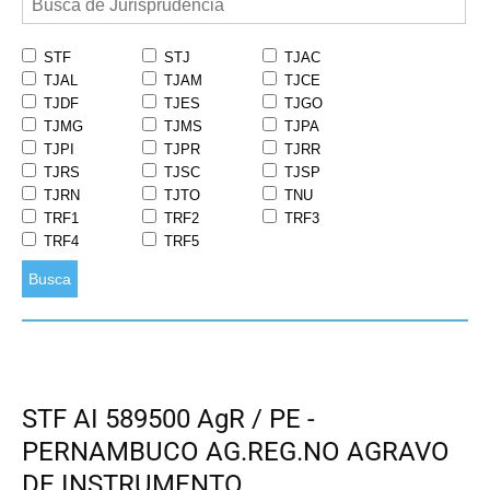
STF
STJ
TJAC
TJAL
TJAM
TJCE
TJDF
TJES
TJGO
TJMG
TJMS
TJPA
TJPI
TJPR
TJRR
TJRS
TJSC
TJSP
TJRN
TJTO
TNU
TRF1
TRF2
TRF3
TRF4
TRF5
Busca
STF AI 589500 AgR / PE -
PERNAMBUCO AG.REG.NO AGRAVO
DE INSTRUMENTO