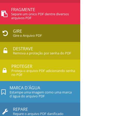
FRAGMENTE
Separe um único PDF dentre diversos
arquivos PDF
GIRE
Gire o Arquivo PDF
DESTRAVE
Remova a proteção por senha do PDF
PROTEGER
Proteja o arquivo PDF adicionando senha
no PDF
MARCA D`ÁGUA
Estampe uma imagem como uma marca
d`água do arquivo PDF
REPARE
Repare o arquivo PDF danificado