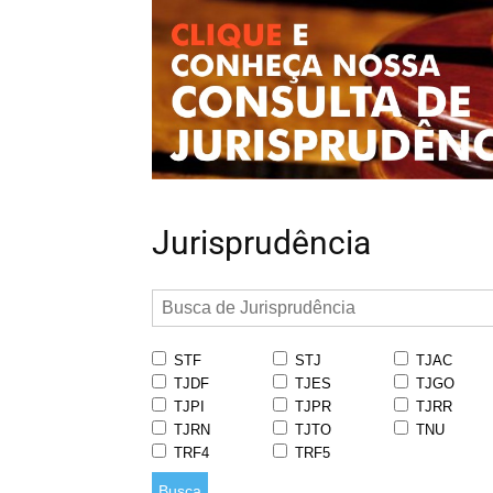
Jurisprudência
STF
STJ
TJAC
TJDF
TJES
TJGO
TJPI
TJPR
TJRR
TJRN
TJTO
TNU
TRF4
TRF5
Busca