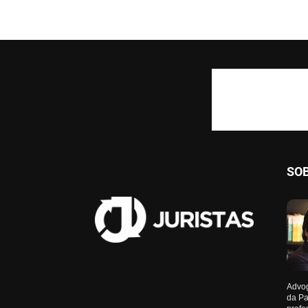
SO
Advog
da Pa