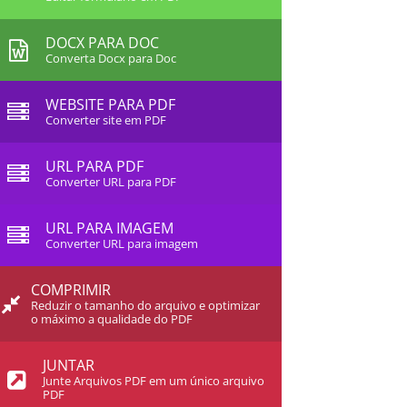
DOCX PARA DOC
Converta Docx para Doc
WEBSITE PARA PDF
Converter site em PDF
URL PARA PDF
Converter URL para PDF
URL PARA IMAGEM
Converter URL para imagem
COMPRIMIR
Reduzir o tamanho do arquivo e optimizar
o máximo a qualidade do PDF
JUNTAR
Junte Arquivos PDF em um único arquivo
PDF