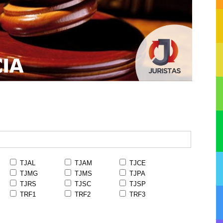
TJAL
TJAM
TJCE
TJMG
TJMS
TJPA
TJRS
TJSC
TJSP
TRF1
TRF2
TRF3