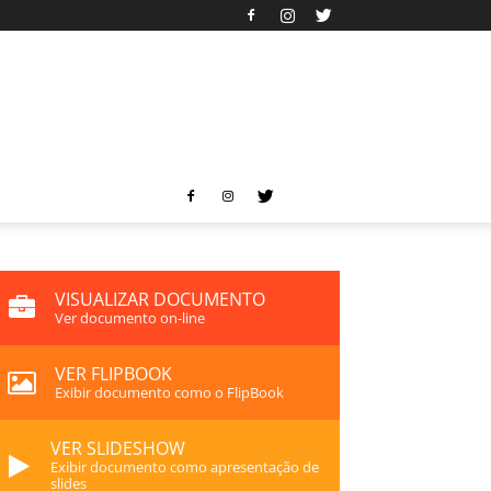
VISUALIZAR DOCUMENTO
Ver documento on-line
VER FLIPBOOK
Exibir documento como o FlipBook
VER SLIDESHOW
Exibir documento como apresentação de
slides