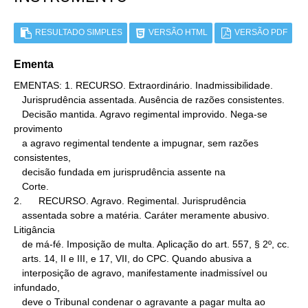
RESULTADO SIMPLES
VERSÃO HTML
VERSÃO PDF
Ementa
EMENTAS: 1. RECURSO. Extraordinário. Inadmissibilidade.

   Jurisprudência assentada. Ausência de razões consistentes.

   Decisão mantida. Agravo regimental improvido. Nega-se 
provimento

   a agravo regimental tendente a impugnar, sem razões 
consistentes,

   decisão fundada em jurisprudência assente na

   Corte.

2.      RECURSO. Agravo. Regimental. Jurisprudência

   assentada sobre a matéria. Caráter meramente abusivo. 
Litigância

   de má-fé. Imposição de multa. Aplicação do art. 557, § 2º, cc.

   arts. 14, II e III, e 17, VII, do CPC. Quando abusiva a

   interposição de agravo, manifestamente inadmissível ou 
infundado,

   deve o Tribunal condenar o agravante a pagar multa ao 