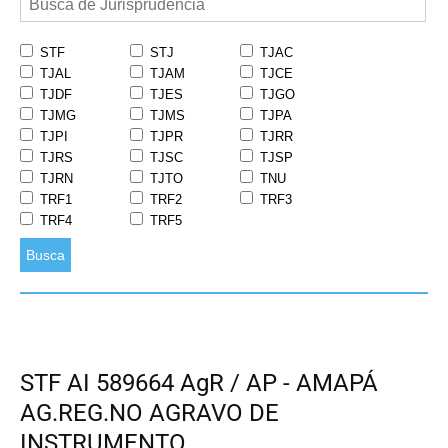
STF
STJ
TJAC
TJAL
TJAM
TJCE
TJDF
TJES
TJGO
TJMG
TJMS
TJPA
TJPI
TJPR
TJRR
TJRS
TJSC
TJSP
TJRN
TJTO
TNU
TRF1
TRF2
TRF3
TRF4
TRF5
Busca
STF AI 589664 AgR / AP - AMAPÁ
AG.REG.NO AGRAVO DE
INSTRUMENTO