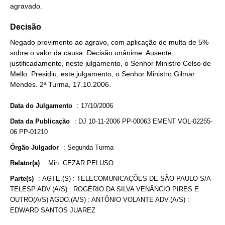
agravado.
Decisão
Negado provimento ao agravo, com aplicação de multa de 5%
sobre o valor da causa. Decisão unânime. Ausente,
justificadamente, neste julgamento, o Senhor Ministro Celso de
Mello. Presidiu, este julgamento, o Senhor Ministro Gilmar
Mendes. 2ª Turma, 17.10.2006.
Data do Julgamento
:
17/10/2006
Data da Publicação
:
DJ 10-11-2006 PP-00063 EMENT VOL-02255-
06 PP-01210
Órgão Julgador
:
Segunda Turma
Relator(a)
:
Min. CEZAR PELUSO
Parte(s)
:
AGTE.(S) : TELECOMUNICAÇÕES DE SÃO PAULO S/A -
TELESP ADV.(A/S) : ROGÉRIO DA SILVA VENÂNCIO PIRES E
OUTRO(A/S) AGDO.(A/S) : ANTÔNIO VOLANTE ADV.(A/S) :
EDWARD SANTOS JUAREZ