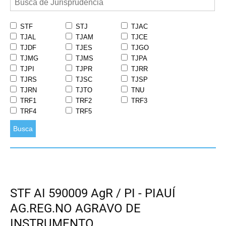
STF
STJ
TJAC
TJAL
TJAM
TJCE
TJDF
TJES
TJGO
TJMG
TJMS
TJPA
TJPI
TJPR
TJRR
TJRS
TJSC
TJSP
TJRN
TJTO
TNU
TRF1
TRF2
TRF3
TRF4
TRF5
Busca
STF AI 590009 AgR / PI - PIAUÍ
AG.REG.NO AGRAVO DE
INSTRUMENTO