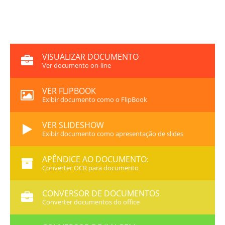
VISUALIZAR DOCUMENTO
Ver documento on-line
VER FLIPBOOK
Exibir documento como o FlipBook
VER SLIDESHOW
Exibir documento como apresentação de slides
APÊNDICE AO DOCUMENTO:
Converter OCR para documento
CONVERSOR DE DOCUMENTOS
Converter documentos do office