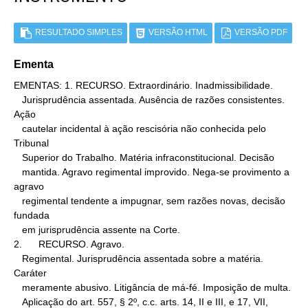
RESULTADO SIMPLES
VERSÃO HTML
VERSÃO PDF
Ementa
EMENTAS: 1. RECURSO. Extraordinário. Inadmissibilidade.

   Jurisprudência assentada. Ausência de razões consistentes. 
Ação

   cautelar incidental à ação rescisória não conhecida pelo 
Tribunal

   Superior do Trabalho. Matéria infraconstitucional. Decisão

   mantida. Agravo regimental improvido. Nega-se provimento a 
agravo

   regimental tendente a impugnar, sem razões novas, decisão 
fundada

   em jurisprudência assente na Corte.

2.      RECURSO. Agravo.

   Regimental. Jurisprudência assentada sobre a matéria. 
Caráter

   meramente abusivo. Litigância de má-fé. Imposição de multa.

   Aplicação do art. 557, § 2º, c.c. arts. 14, II e III, e 17, VII,
