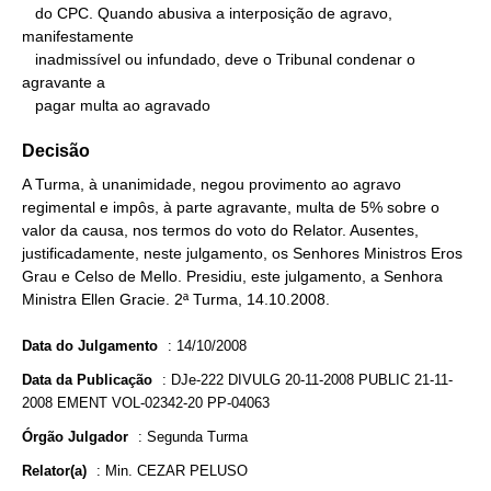
   do CPC. Quando abusiva a interposição de agravo, 
manifestamente

   inadmissível ou infundado, deve o Tribunal condenar o 
agravante a

   pagar multa ao agravado
Decisão
A Turma, à unanimidade, negou provimento ao agravo
regimental e impôs, à parte agravante, multa de 5% sobre o
valor da causa, nos termos do voto do Relator. Ausentes,
justificadamente, neste julgamento, os Senhores Ministros Eros
Grau e Celso de Mello. Presidiu, este julgamento, a Senhora
Ministra Ellen Gracie. 2ª Turma, 14.10.2008.
Data do Julgamento
:
14/10/2008
Data da Publicação
:
DJe-222 DIVULG 20-11-2008 PUBLIC 21-11-
2008 EMENT VOL-02342-20 PP-04063
Órgão Julgador
:
Segunda Turma
Relator(a)
:
Min. CEZAR PELUSO