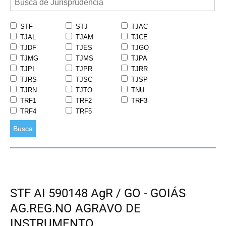
STF
STJ
TJAC
TJAL
TJAM
TJCE
TJDF
TJES
TJGO
TJMG
TJMS
TJPA
TJPI
TJPR
TJRR
TJRS
TJSC
TJSP
TJRN
TJTO
TNU
TRF1
TRF2
TRF3
TRF4
TRF5
Busca
STF AI 590148 AgR / GO - GOIÁS
AG.REG.NO AGRAVO DE
INSTRUMENTO