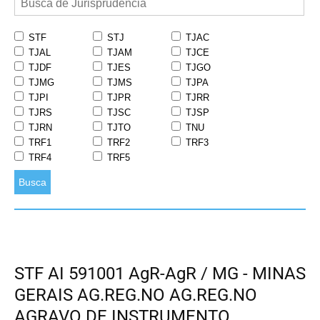
STF
STJ
TJAC
TJAL
TJAM
TJCE
TJDF
TJES
TJGO
TJMG
TJMS
TJPA
TJPI
TJPR
TJRR
TJRS
TJSC
TJSP
TJRN
TJTO
TNU
TRF1
TRF2
TRF3
TRF4
TRF5
Busca
STF AI 591001 AgR-AgR / MG - MINAS
GERAIS AG.REG.NO AG.REG.NO
AGRAVO DE INSTRUMENTO