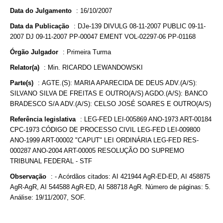
Data do Julgamento
:
16/10/2007
Data da Publicação
:
DJe-139 DIVULG 08-11-2007 PUBLIC 09-11-
2007 DJ 09-11-2007 PP-00047 EMENT VOL-02297-06 PP-01168
Órgão Julgador
:
Primeira Turma
Relator(a)
:
Min. RICARDO LEWANDOWSKI
Parte(s)
:
AGTE.(S): MARIA APARECIDA DE DEUS ADV.(A/S):
SILVANO SILVA DE FREITAS E OUTRO(A/S) AGDO.(A/S): BANCO
BRADESCO S/A ADV.(A/S): CELSO JOSÉ SOARES E OUTRO(A/S)
Referência legislativa
:
LEG-FED LEI-005869 ANO-1973 ART-00184
CPC-1973 CÓDIGO DE PROCESSO CIVIL LEG-FED LEI-009800
ANO-1999 ART-00002 "CAPUT" LEI ORDINÁRIA LEG-FED RES-
000287 ANO-2004 ART-00005 RESOLUÇÃO DO SUPREMO
TRIBUNAL FEDERAL - STF
Observação
:
- Acórdãos citados: AI 421944 AgR-ED-ED, AI 458875
AgR-AgR, AI 544588 AgR-ED, AI 588718 AgR. Número de páginas: 5.
Análise: 19/11/2007, SOF.