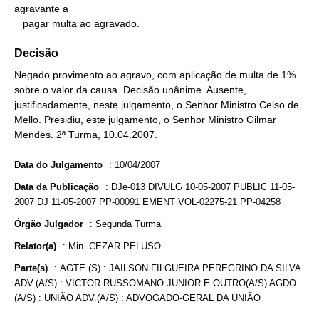
agravante a

   pagar multa ao agravado.
Decisão
Negado provimento ao agravo, com aplicação de multa de 1%
sobre o valor da causa. Decisão unânime. Ausente,
justificadamente, neste julgamento, o Senhor Ministro Celso de
Mello. Presidiu, este julgamento, o Senhor Ministro Gilmar
Mendes. 2ª Turma, 10.04.2007.
Data do Julgamento
:
10/04/2007
Data da Publicação
:
DJe-013 DIVULG 10-05-2007 PUBLIC 11-05-
2007 DJ 11-05-2007 PP-00091 EMENT VOL-02275-21 PP-04258
Órgão Julgador
:
Segunda Turma
Relator(a)
:
Min. CEZAR PELUSO
Parte(s)
:
AGTE.(S) : JAILSON FILGUEIRA PEREGRINO DA SILVA
ADV.(A/S) : VICTOR RUSSOMANO JUNIOR E OUTRO(A/S) AGDO.
(A/S) : UNIÃO ADV.(A/S) : ADVOGADO-GERAL DA UNIÃO