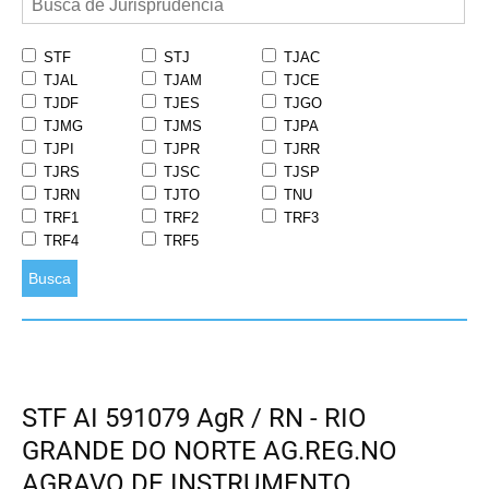
STF
STJ
TJAC
TJAL
TJAM
TJCE
TJDF
TJES
TJGO
TJMG
TJMS
TJPA
TJPI
TJPR
TJRR
TJRS
TJSC
TJSP
TJRN
TJTO
TNU
TRF1
TRF2
TRF3
TRF4
TRF5
Busca
STF AI 591079 AgR / RN - RIO
GRANDE DO NORTE AG.REG.NO
AGRAVO DE INSTRUMENTO