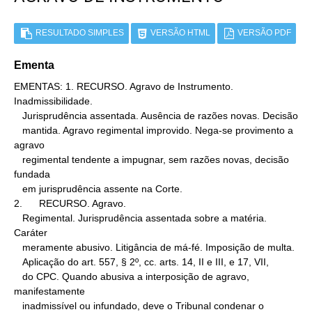
RESULTADO SIMPLES
VERSÃO HTML
VERSÃO PDF
Ementa
EMENTAS: 1. RECURSO. Agravo de Instrumento. 
Inadmissibilidade.

   Jurisprudência assentada. Ausência de razões novas. Decisão

   mantida. Agravo regimental improvido. Nega-se provimento a 
agravo

   regimental tendente a impugnar, sem razões novas, decisão 
fundada

   em jurisprudência assente na Corte.

2.      RECURSO. Agravo.

   Regimental. Jurisprudência assentada sobre a matéria. 
Caráter

   meramente abusivo. Litigância de má-fé. Imposição de multa.

   Aplicação do art. 557, § 2º, cc. arts. 14, II e III, e 17, VII,

   do CPC. Quando abusiva a interposição de agravo, 
manifestamente

   inadmissível ou infundado, deve o Tribunal condenar o 