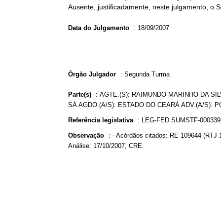
Ausente, justificadamente, neste julgamento, o 
Data do Julgamento
:
18/09/2007
Órgão Julgador
:
Segunda Turma
Parte(s)
:
AGTE.(S): RAIMUNDO MARINHO DA SI
SÁ AGDO.(A/S): ESTADO DO CEARÁ ADV.(A/S):
Referência legislativa
:
LEG-FED SUMSTF-00033
Observação
:
- Acórdãos citados: RE 109644 (RTJ
Análise: 17/10/2007, CRE.