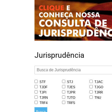
Jurisprudência
STF
STJ
TJAC
TJDF
TJES
TJGO
TJPI
TJPR
TJRR
TJRN
TJTO
TNU
TRF4
TRF5
Busca