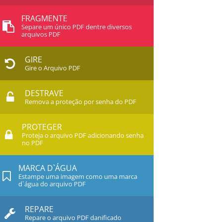
FRAGMENTE
Separe um único PDF dentre diversos
arquivos PDF
GIRE
Gire o Arquivo PDF
DESTRAVE
Remova a proteção por senha do PDF
PROTEGER
Proteja o arquivo PDF adicionando senha
no PDF
MARCA D`ÁGUA
Estampe uma imagem como uma marca
d`água do arquivo PDF
REPARE
Repare o arquivo PDF danificado