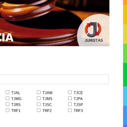
TJAL
TJAM
TJCE
TJMG
TJMS
TJPA
TJRS
TJSC
TJSP
TRF1
TRF2
TRF3