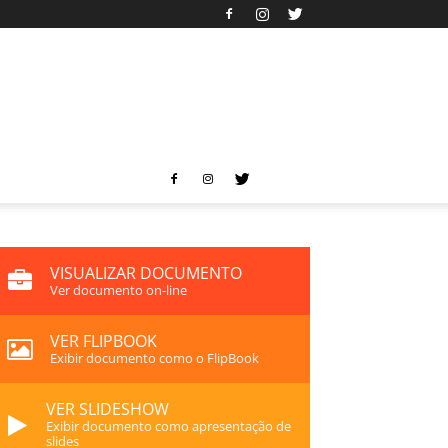
VISUALIZAR DOCUMENTO
Ver documento on-line
VER FLIPBOOK
Exibir documento como o FlipBook
VER SLIDESHOW
Exibir documento como apresentação de
slides