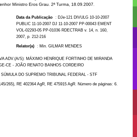
Senhor Ministro Eros Grau. 2ª Turma, 18.09.2007.
Data da Publicação
:
DJe-121 DIVULG 10-10-2007
PUBLIC 11-10-2007 DJ 11-10-2007 PP-00043 EMENT
VOL-02293-05 PP-01036 RDECTRAB v. 14, n. 160,
2007, p. 212-216
Relator(a)
:
Min. GILMAR MENDES
LVA ADV.(A/S): MÁXIMO HENRIQUE FORTINHO DE MIRANDA
 PGE-CE - JOÃO RENATO BANHOS CORDEIRO
9 SÚMULA DO SUPREMO TRIBUNAL FEDERAL - STF
 145/265), RE 402364 AgR, RE 475915 AgR. Número de páginas: 6.