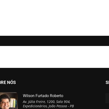
BRE NÓS
S
Wilson Furtado Roberto
Av. Júlia Freire, 1200, Sala 904,
Expedicionários, João Pessoa - PB