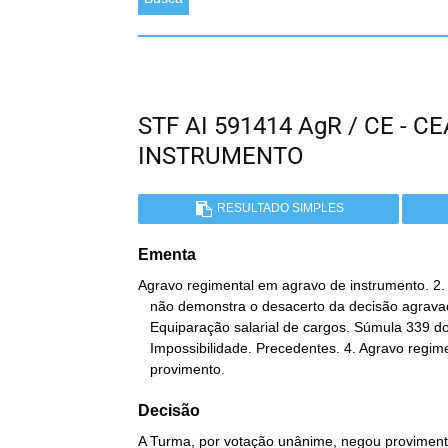
STF AI 591414 AgR / CE - 
INSTRUMENTO
RESULTADO SIMPLES
Ementa
Agravo regimental em agravo de instrumento. 2.
   não demonstra o desacerto da decisão agravada. 3. Isonomia.

   Equiparação salarial de cargos. Súmula 339 do STF.

   Impossibilidade. Precedentes. 4. Agravo regimental a que se nega

   provimento.
Decisão
A Turma, por votação unânime, negou provimento