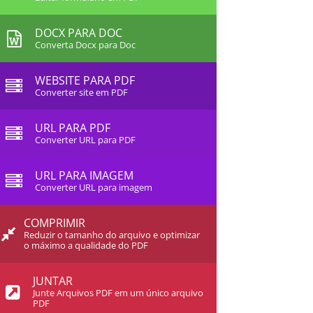
DOCX PARA DOC
Converta Docx para Doc
WEBSITE PARA PDF
Converter site em PDF
URL PARA PDF
Converter URL para PDF
URL PARA IMAGEM
Converter URL para imagem
COMPRIMIR
Reduzir o tamanho do arquivo e optimizar
o máximo a qualidade do PDF
JUNTAR
Junte Arquivos PDF em um único arquivo
PDF