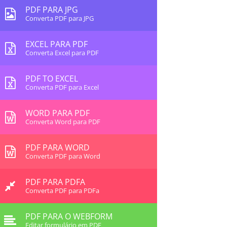
PDF PARA JPG
Converta PDF para JPG
EXCEL PARA PDF
Converta Excel para PDF
PDF TO EXCEL
Converta PDF para Excel
WORD PARA PDF
Converta Word para PDF
PDF PARA WORD
Converta PDF para Word
PDF PARA PDFA
Converta PDF para PDFa
PDF PARA O WEBFORM
Editar formulário em PDF