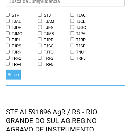
STF
STJ
TJAC
TJAL
TJAM
TJCE
TJDF
TJES
TJGO
TJMG
TJMS
TJPA
TJPI
TJPR
TJRR
TJRS
TJSC
TJSP
TJRN
TJTO
TNU
TRF1
TRF2
TRF3
TRF4
TRF5
Busca
STF AI 591896 AgR / RS - RIO
GRANDE DO SUL AG.REG.NO
AGRAVO DE INSTRUMENTO