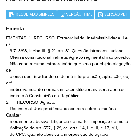
RESULTADO SIMPLES
VERSÃO HTML
VERSÃO PDF
Ementa
EMENTAS: 1. RECURSO. Extraordinário. Inadmissibilidade. Lei 
nº

   9.718/98, inciso III, § 2º, art. 3º. Questão infraconstitucional.

   Ofensa constitucional indireta. Agravo regimental não provido.

   Não cabe recurso extraordinário que teria por objeto alegação 
de

   ofensa que, irradiando-se de má interpretação, aplicação, ou, 
até,

   inobservância de normas infraconstitucionais, seria apenas

   indireta à Constituição da República.

2.      RECURSO. Agravo.

   Regimental. Jurisprudência assentada sobre a matéria. 
Caráter

   meramente abusivo. Litigância de má-fé. Imposição de multa.

   Aplicação do art. 557, § 2º, cc. arts. 14, II e III, e 17, VII,

   do CPC. Quando abusiva a interposição de agravo, 