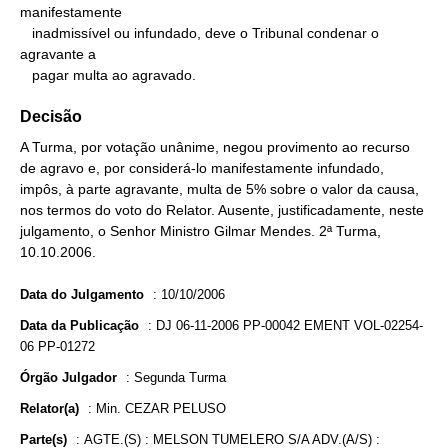
manifestamente

   inadmissível ou infundado, deve o Tribunal condenar o 
agravante a

   pagar multa ao agravado.
Decisão
A Turma, por votação unânime, negou provimento ao recurso
de agravo e, por considerá-lo manifestamente infundado,
impôs, à parte agravante, multa de 5% sobre o valor da causa,
nos termos do voto do Relator. Ausente, justificadamente, neste
julgamento, o Senhor Ministro Gilmar Mendes. 2ª Turma,
10.10.2006.
Data do Julgamento
:
10/10/2006
Data da Publicação
:
DJ 06-11-2006 PP-00042 EMENT VOL-02254-
06 PP-01272
Órgão Julgador
:
Segunda Turma
Relator(a)
:
Min. CEZAR PELUSO
Parte(s)
:
AGTE.(S) : MELSON TUMELERO S/A ADV.(A/S) :