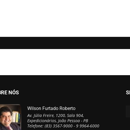
BRE NÓS
S
Wilson Furtado Roberto
Av. Júlia Freire, 1200, Sala 904,
Expedicionários, João Pessoa - PB
Telefone: (83) 3567-9000 - 9 9964-6000