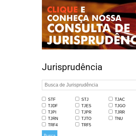
Jurisprudência
STF
STJ
TJAC
TJDF
TJES
TJGO
TJPI
TJPR
TJRR
TJRN
TJTO
TNU
TRF4
TRF5
Busca