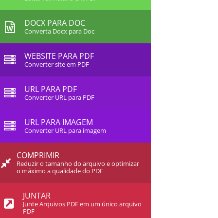
DOCX PARA DOC
Converta Docx para Doc
WEBSITE PARA PDF
Converter site em PDF
URL PARA PDF
Converter URL para PDF
URL PARA IMAGEM
Converter URL para imagem
COMPRIMIR
Reduzir o tamanho do arquivo e optimizar
o máximo a qualidade do PDF
JUNTAR
Junte Arquivos PDF em um único arquivo
PDF