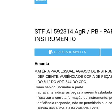
STF AI 592314 AgR / PB - 
INSTRUMENTO
RESULTADO SIMPLES
Ementa
MATÉRIA PROCESSUAL. AGRAVO DE INSTRU
   DEFICIENTE. AUSÊNCIA DE CÓPIA DE PEÇAS OBRIGATÓRIAS, NOS TERMOS

   DO § 1º DO ART. 544 DO CPC.

Como sabido, incumbe à parte

   agravante indicar as peças a serem trasladadas e também

   fiscalizar a correta formação do instrumento, por cuja

   deficiência responde, não se permitindo sua complementação após a

   subida dos autos a esta colenda Corte.
