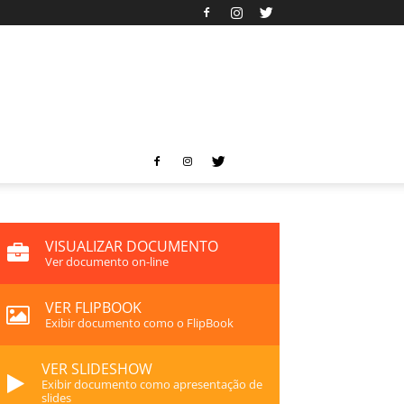
VISUALIZAR DOCUMENTO
Ver documento on-line
VER FLIPBOOK
Exibir documento como o FlipBook
VER SLIDESHOW
Exibir documento como apresentação de
slides