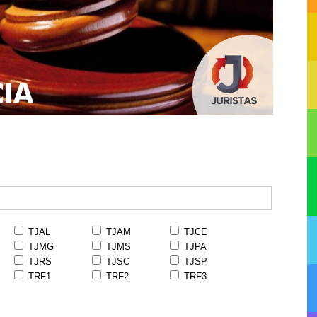
TJAL
TJAM
TJCE
TJMG
TJMS
TJPA
TJRS
TJSC
TJSP
TRF1
TRF2
TRF3