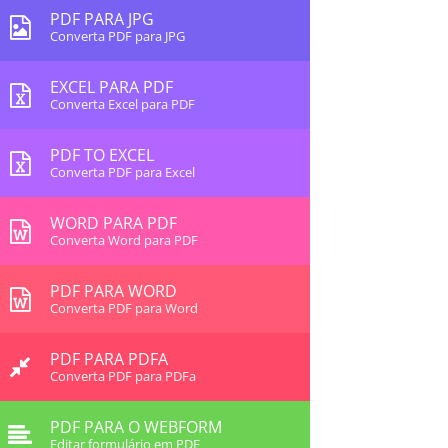
PDF PARA JPG
Converta PDF para JPG
EXCEL PARA PDF
Converta Excel para PDF
PDF TO EXCEL
Converta PDF para Excel
WORD PARA PDF
Converta Word para PDF
PDF PARA WORD
Converta PDF para Word
PDF PARA PDFA
Converta PDF para PDFa
PDF PARA O WEBFORM
Editar formulário em PDF