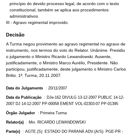
   princípio do devido processo legal, de acordo com o texto

   constitucional, também se aplica aos procedimentos

   administrativos.

III - Agravo regimental improvido.
Decisão
A Turma negou provimento ao agravo regimental no agravo de
instrumento, nos termos do voto do Relator. Unânime. Presidiu
o julgamento o Ministro Ricardo Lewandowski. Ausente,
justificadamente, o Ministro Marco Aurélio, Presidente. Não
participou, justificadamente, deste julgamento o Ministro Carlos
Britto. 1ª. Turma, 20.11.2007.
Data do Julgamento
:
20/11/2007
Data da Publicação
:
DJe-162 DIVULG 13-12-2007 PUBLIC 14-12-
2007 DJ 14-12-2007 PP-00058 EMENT VOL-02303-07 PP-01395
Órgão Julgador
:
Primeira Turma
Relator(a)
:
Min. RICARDO LEWANDOWSKI
Parte(s)
:
AGTE.(S): ESTADO DO PARANÁ ADV.(A/S): PGE-PR -