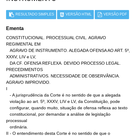
RESULTADO SIMPLES
VERSÃO HTML
VERSÃO PDF
Ementa
CONSTITUCIONAL. PROCESSUAL CIVIL. AGRAVO 
REGIMENTAL EM

   AGRAVO DE INSTRUMENTO. ALEGADA OFENSA AO ART. 5º, 
XXXV, LIV e LV,

   DA CF. OFENSA REFLEXA. DEVIDO PROCESSO LEGAL. 
PRECEDIMENTOS

   ADMINISTRATIVOS. NECESSIDADE DE OBSERVÂNCIA. 
AGRAVO IMPROVIDO.

I

   - A jurisprudência da Corte é no sentido de que a alegada

   violação ao art. 5º, XXXV, LIV e LV, da Constituição, pode

   configurar, quando muito, situação de ofensa reflexa ao texto

   constitucional, por demandar a análise de legislação 
processual

   ordinária.

II - O entendimento desta Corte é no sentido de que o
