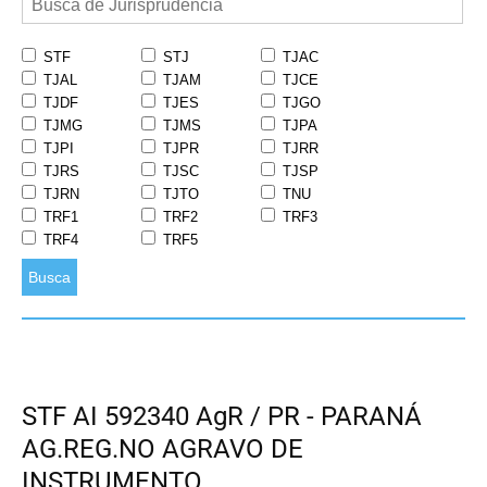
STF
STJ
TJAC
TJAL
TJAM
TJCE
TJDF
TJES
TJGO
TJMG
TJMS
TJPA
TJPI
TJPR
TJRR
TJRS
TJSC
TJSP
TJRN
TJTO
TNU
TRF1
TRF2
TRF3
TRF4
TRF5
Busca
STF AI 592340 AgR / PR - PARANÁ
AG.REG.NO AGRAVO DE
INSTRUMENTO