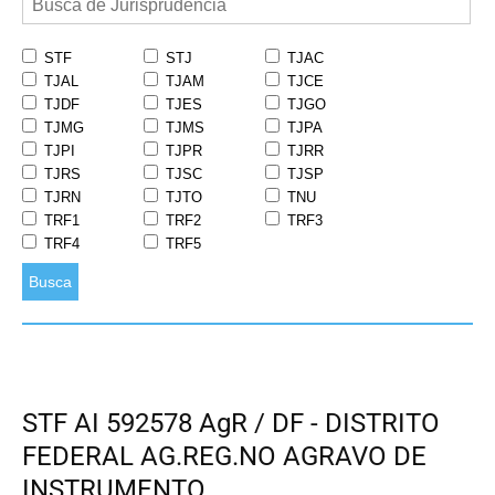
STF
STJ
TJAC
TJAL
TJAM
TJCE
TJDF
TJES
TJGO
TJMG
TJMS
TJPA
TJPI
TJPR
TJRR
TJRS
TJSC
TJSP
TJRN
TJTO
TNU
TRF1
TRF2
TRF3
TRF4
TRF5
Busca
STF AI 592578 AgR / DF - DISTRITO
FEDERAL AG.REG.NO AGRAVO DE
INSTRUMENTO