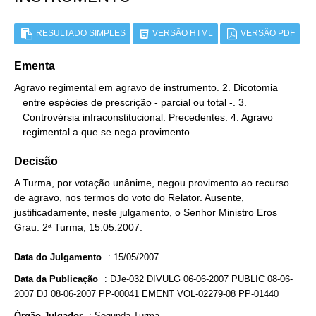
RESULTADO SIMPLES
VERSÃO HTML
VERSÃO PDF
Ementa
Agravo regimental em agravo de instrumento. 2. Dicotomia

   entre espécies de prescrição - parcial ou total -. 3.

   Controvérsia infraconstitucional. Precedentes. 4. Agravo

   regimental a que se nega provimento.
Decisão
A Turma, por votação unânime, negou provimento ao recurso
de agravo, nos termos do voto do Relator. Ausente,
justificadamente, neste julgamento, o Senhor Ministro Eros
Grau. 2ª Turma, 15.05.2007.
Data do Julgamento
:
15/05/2007
Data da Publicação
:
DJe-032 DIVULG 06-06-2007 PUBLIC 08-06-
2007 DJ 08-06-2007 PP-00041 EMENT VOL-02279-08 PP-01440
Órgão Julgador
:
Segunda Turma