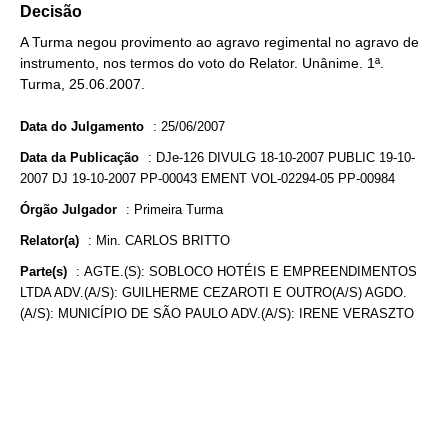
Decisão
A Turma negou provimento ao agravo regimental no agravo de
instrumento, nos termos do voto do Relator. Unânime. 1ª.
Turma, 25.06.2007.
Data do Julgamento
:
25/06/2007
Data da Publicação
:
DJe-126 DIVULG 18-10-2007 PUBLIC 19-10-
2007 DJ 19-10-2007 PP-00043 EMENT VOL-02294-05 PP-00984
Órgão Julgador
:
Primeira Turma
Relator(a)
:
Min. CARLOS BRITTO
Parte(s)
:
AGTE.(S): SOBLOCO HOTÉIS E EMPREENDIMENTOS
LTDA ADV.(A/S): GUILHERME CEZAROTI E OUTRO(A/S) AGDO.
(A/S): MUNICÍPIO DE SÃO PAULO ADV.(A/S): IRENE VERASZTO