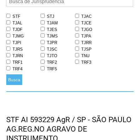
STF
STJ
TJAC
TJAL
TJAM
TJCE
TJDF
TJES
TJGO
TJMG
TJMS
TJPA
TJPI
TJPR
TJRR
TJRS
TJSC
TJSP
TJRN
TJTO
TNU
TRF1
TRF2
TRF3
TRF4
TRF5
Busca
STF AI 593229 AgR / SP - SÃO PAULO
AG.REG.NO AGRAVO DE
INSTRUMENTO