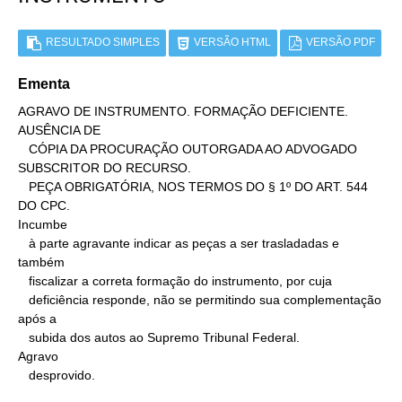
RESULTADO SIMPLES
VERSÃO HTML
VERSÃO PDF
Ementa
AGRAVO DE INSTRUMENTO. FORMAÇÃO DEFICIENTE. 
AUSÊNCIA DE

   CÓPIA DA PROCURAÇÃO OUTORGADA AO ADVOGADO 
SUBSCRITOR DO RECURSO.

   PEÇA OBRIGATÓRIA, NOS TERMOS DO § 1º DO ART. 544 
DO CPC.

Incumbe

   à parte agravante indicar as peças a ser trasladadas e 
também

   fiscalizar a correta formação do instrumento, por cuja

   deficiência responde, não se permitindo sua complementação 
após a

   subida dos autos ao Supremo Tribunal Federal.

Agravo

   desprovido.