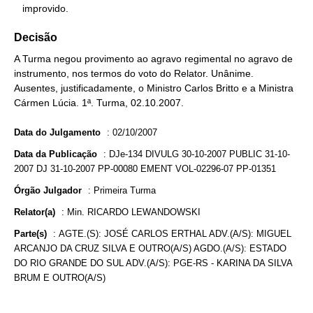
   improvido.
Decisão
A Turma negou provimento ao agravo regimental no agravo de
instrumento, nos termos do voto do Relator. Unânime.
Ausentes, justificadamente, o Ministro Carlos Britto e a Ministra
Cármen Lúcia. 1ª. Turma, 02.10.2007.
Data do Julgamento
:
02/10/2007
Data da Publicação
:
DJe-134 DIVULG 30-10-2007 PUBLIC 31-10-
2007 DJ 31-10-2007 PP-00080 EMENT VOL-02296-07 PP-01351
Órgão Julgador
:
Primeira Turma
Relator(a)
:
Min. RICARDO LEWANDOWSKI
Parte(s)
:
AGTE.(S): JOSÉ CARLOS ERTHAL ADV.(A/S): MIGUEL
ARCANJO DA CRUZ SILVA E OUTRO(A/S) AGDO.(A/S): ESTADO
DO RIO GRANDE DO SUL ADV.(A/S): PGE-RS - KARINA DA SILVA
BRUM E OUTRO(A/S)