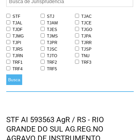
STF
STJ
TJAC
TJAL
TJAM
TJCE
TJDF
TJES
TJGO
TJMG
TJMS
TJPA
TJPI
TJPR
TJRR
TJRS
TJSC
TJSP
TJRN
TJTO
TNU
TRF1
TRF2
TRF3
TRF4
TRF5
Busca
STF AI 593563 AgR / RS - RIO
GRANDE DO SUL AG.REG.NO
AGRAVO DE INSTRUMENTO