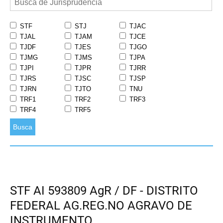
STF
STJ
TJAC
TJAL
TJAM
TJCE
TJDF
TJES
TJGO
TJMG
TJMS
TJPA
TJPI
TJPR
TJRR
TJRS
TJSC
TJSP
TJRN
TJTO
TNU
TRF1
TRF2
TRF3
TRF4
TRF5
Busca
STF AI 593809 AgR / DF - DISTRITO
FEDERAL AG.REG.NO AGRAVO DE
INSTRUMENTO