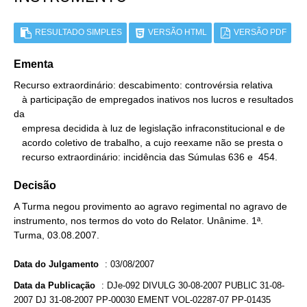
RESULTADO SIMPLES
VERSÃO HTML
VERSÃO PDF
Ementa
Recurso extraordinário: descabimento: controvérsia relativa

   à participação de empregados inativos nos lucros e resultados 
da

   empresa decidida à luz de legislação infraconstitucional e de

   acordo coletivo de trabalho, a cujo reexame não se presta o

   recurso extraordinário: incidência das Súmulas 636 e  454.
Decisão
A Turma negou provimento ao agravo regimental no agravo de
instrumento, nos termos do voto do Relator. Unânime. 1ª.
Turma, 03.08.2007.
Data do Julgamento
:
03/08/2007
Data da Publicação
:
DJe-092 DIVULG 30-08-2007 PUBLIC 31-08-
2007 DJ 31-08-2007 PP-00030 EMENT VOL-02287-07 PP-01435