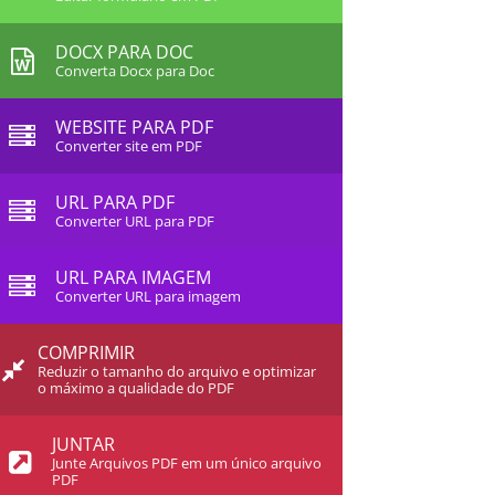
DOCX PARA DOC
Converta Docx para Doc
WEBSITE PARA PDF
Converter site em PDF
URL PARA PDF
Converter URL para PDF
URL PARA IMAGEM
Converter URL para imagem
COMPRIMIR
Reduzir o tamanho do arquivo e optimizar
o máximo a qualidade do PDF
JUNTAR
Junte Arquivos PDF em um único arquivo
PDF