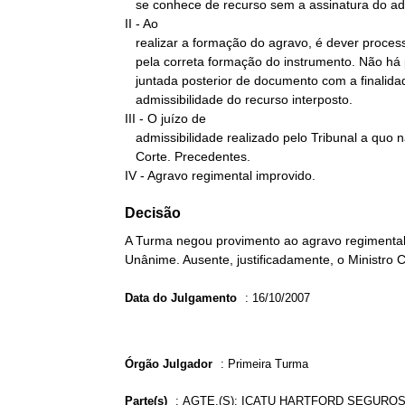
   se conhece de recurso sem a assinatura do advogado.

II - Ao

   realizar a formação do agravo, é dever processual da parte zelar

   pela correta formação do instrumento. Não há possibilidade de

   juntada posterior de documento com a finalidade de aferir a

   admissibilidade do recurso interposto.

III - O juízo de

   admissibilidade realizado pelo Tribunal a quo não vincula esta

   Corte. Precedentes.

IV - Agravo regimental improvido.
Decisão
A Turma negou provimento ao agravo regimental 
Unânime. Ausente, justificadamente, o Ministro C
Data do Julgamento
:
16/10/2007
Órgão Julgador
:
Primeira Turma
Parte(s)
:
AGTE.(S): ICATU HARTFORD SEGUROS S