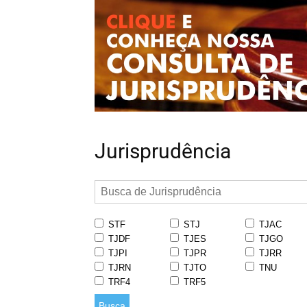
Jurisprudência
STF
STJ
TJAC
TJDF
TJES
TJGO
TJPI
TJPR
TJRR
TJRN
TJTO
TNU
TRF4
TRF5
Busca