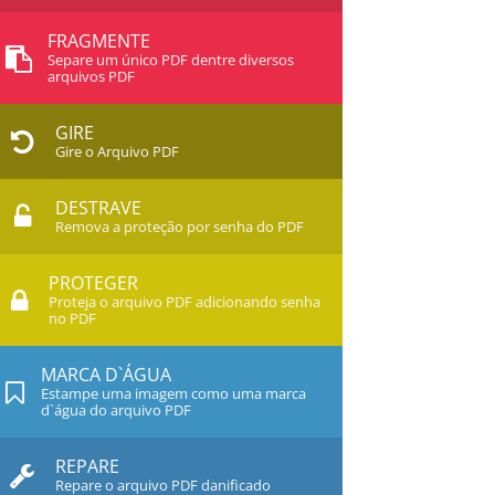
FRAGMENTE
Separe um único PDF dentre diversos
arquivos PDF
GIRE
Gire o Arquivo PDF
DESTRAVE
Remova a proteção por senha do PDF
PROTEGER
Proteja o arquivo PDF adicionando senha
no PDF
MARCA D`ÁGUA
Estampe uma imagem como uma marca
d`água do arquivo PDF
REPARE
Repare o arquivo PDF danificado