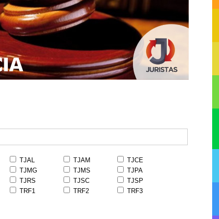
TJAL
TJAM
TJCE
TJMG
TJMS
TJPA
TJRS
TJSC
TJSP
TRF1
TRF2
TRF3