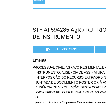
STF AI 594285 AgR / RJ - 
DE INSTRUMENTO
RESULTADO SIMPLES
Ementa
PROCESSUAL CIVIL. AGRAVO REGIMENTAL EM
   INSTRUMENTO. AUSÊNCIA DE ASSINATURA DO ADVOGADO NA PEÇA DE

   INTERPOSIÇÃO DO RECURSO EXTRAORDINÁRIO. IMPOSSIBILIDADE DE

   JUNTADA DE DOCUMENTO POSTERIOR À FORMAÇÃO DO INSTRUMENTO.

   AUSÊNCIA DE VINCULAÇÃO DESTA CORTE AO JUÍZO DE ADMISSIBILIDADE

   PROFERIDO PELO TRIBUNAL A QUO. AGRAVO IMPROVIDO.

I - A

   jurisprudência da Suprema Corte orienta-se no sentido de que não
