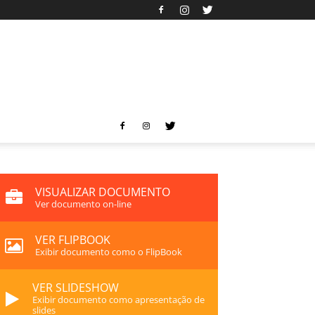
VISUALIZAR DOCUMENTO
Ver documento on-line
VER FLIPBOOK
Exibir documento como o FlipBook
VER SLIDESHOW
Exibir documento como apresentação de
slides