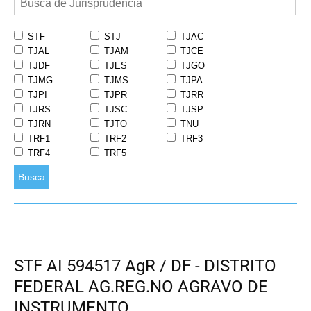
STF
STJ
TJAC
TJAL
TJAM
TJCE
TJDF
TJES
TJGO
TJMG
TJMS
TJPA
TJPI
TJPR
TJRR
TJRS
TJSC
TJSP
TJRN
TJTO
TNU
TRF1
TRF2
TRF3
TRF4
TRF5
Busca
STF AI 594517 AgR / DF - DISTRITO
FEDERAL AG.REG.NO AGRAVO DE
INSTRUMENTO