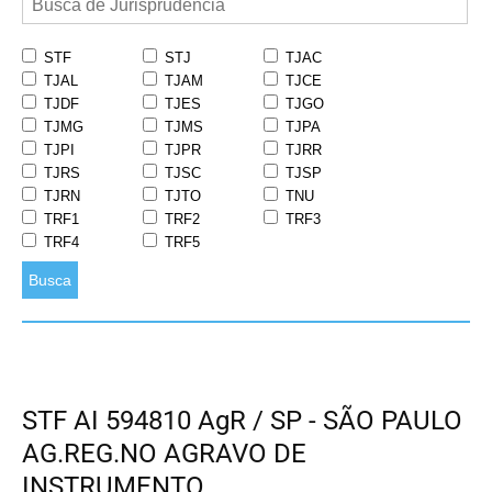
STF
STJ
TJAC
TJAL
TJAM
TJCE
TJDF
TJES
TJGO
TJMG
TJMS
TJPA
TJPI
TJPR
TJRR
TJRS
TJSC
TJSP
TJRN
TJTO
TNU
TRF1
TRF2
TRF3
TRF4
TRF5
Busca
STF AI 594810 AgR / SP - SÃO PAULO
AG.REG.NO AGRAVO DE
INSTRUMENTO