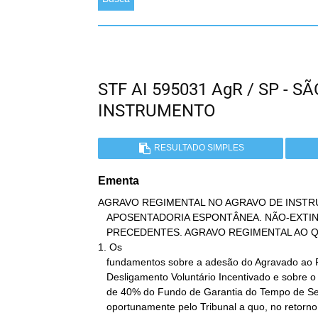
STF AI 595031 AgR / SP - 
INSTRUMENTO
RESULTADO SIMPLES
Ementa
AGRAVO REGIMENTAL NO AGRAVO DE INSTRU
   APOSENTADORIA ESPONTÂNEA. NÃO-EXTINÇÃO DO CONTRATO DE TRABALHO.

   PRECEDENTES. AGRAVO REGIMENTAL AO QUAL SE NEGA PROVIMENTO.

1. Os

   fundamentos sobre a adesão do Agravado ao Programa de

   Desligamento Voluntário Incentivado e sobre o pagamento da multa

   de 40% do Fundo de Garantia do Tempo de Serviço serão examinados

   oportunamente pelo Tribunal a quo, no retorno dos autos para novo
