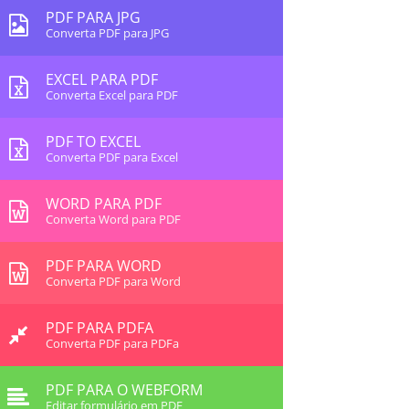
PDF PARA JPG
Converta PDF para JPG
EXCEL PARA PDF
Converta Excel para PDF
PDF TO EXCEL
Converta PDF para Excel
WORD PARA PDF
Converta Word para PDF
PDF PARA WORD
Converta PDF para Word
PDF PARA PDFA
Converta PDF para PDFa
PDF PARA O WEBFORM
Editar formulário em PDF