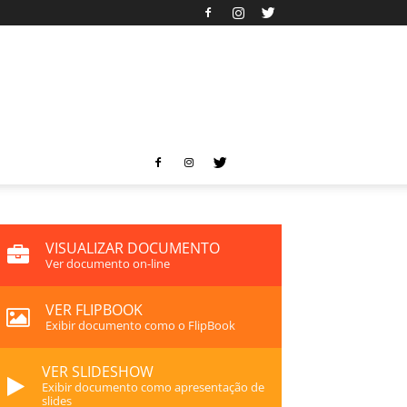
VISUALIZAR DOCUMENTO
Ver documento on-line
VER FLIPBOOK
Exibir documento como o FlipBook
VER SLIDESHOW
Exibir documento como apresentação de
slides