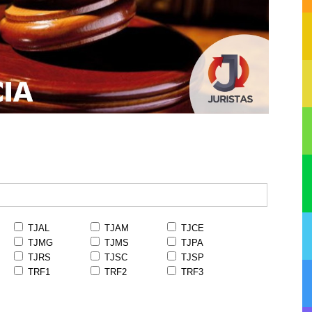
TJAL
TJAM
TJCE
TJMG
TJMS
TJPA
TJRS
TJSC
TJSP
TRF1
TRF2
TRF3