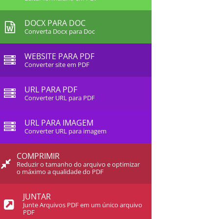
DOCX PARA DOC
Converta Docx para Doc
WEBSITE PARA PDF
Converter site em PDF
URL PARA PDF
Converter URL para PDF
URL PARA IMAGEM
Converter URL para imagem
COMPRIMIR
Reduzir o tamanho do arquivo e optimizar
o máximo a qualidade do PDF
JUNTAR
Junte Arquivos PDF em um único arquivo
PDF