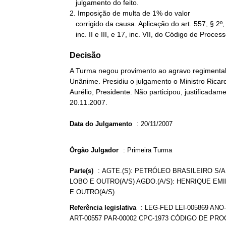
   julgamento do feito.

2. Imposição de multa de 1% do valor

   corrigido da causa. Aplicação do art. 557, § 2º, c/c arts. 14,

   inc. II e III, e 17, inc. VII, do Código de Process
Decisão
A Turma negou provimento ao agravo regimental 
Unânime. Presidiu o julgamento o Ministro Ricar
Aurélio, Presidente. Não participou, justificadam
20.11.2007.
Data do Julgamento
:
20/11/2007
Órgão Julgador
:
Primeira Turma
Parte(s)
:
AGTE.(S): PETRÓLEO BRASILEIRO S/A
LOBO E OUTRO(A/S) AGDO.(A/S): HENRIQUE EM
E OUTRO(A/S)
Referência legislativa
:
LEG-FED LEI-005869 ANO-
ART-00557 PAR-00002 CPC-1973 CÓDIGO DE PRO