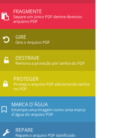
FRAGMENTE
Separe um único PDF dentre diversos
arquivos PDF
GIRE
Gire o Arquivo PDF
DESTRAVE
Remova a proteção por senha do PDF
PROTEGER
Proteja o arquivo PDF adicionando senha
no PDF
MARCA D`ÁGUA
Estampe uma imagem como uma marca
d`água do arquivo PDF
REPARE
Repare o arquivo PDF danificado