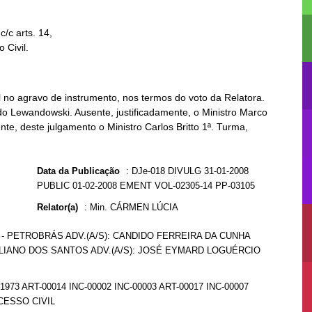
o Civil.
no agravo de instrumento, nos termos do voto da Relatora.
do Lewandowski. Ausente, justificadamente, o Ministro Marco
ente, deste julgamento o Ministro Carlos Britto 1ª. Turma,
Data da Publicação
:
DJe-018 DIVULG 31-01-2008
PUBLIC 01-02-2008 EMENT VOL-02305-14 PP-03105
Relator(a)
:
Min. CÁRMEN LÚCIA
 - PETROBRÁS ADV.(A/S): CANDIDO FERREIRA DA CUNHA
ILIANO DOS SANTOS ADV.(A/S): JOSÉ EYMARD LOGUÉRCIO
1973 ART-00014 INC-00002 INC-00003 ART-00017 INC-00007
CESSO CIVIL