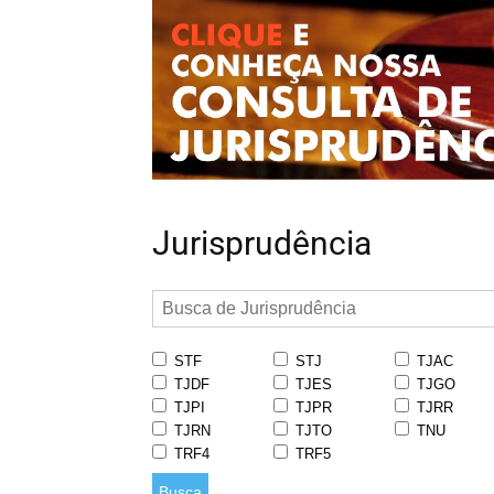
Jurisprudência
STF
STJ
TJAC
TJDF
TJES
TJGO
TJPI
TJPR
TJRR
TJRN
TJTO
TNU
TRF4
TRF5
Busca