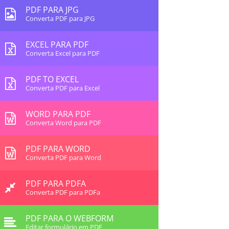
PDF PARA JPG
Converta PDF para JPG
EXCEL PARA PDF
Converta Excel para PDF
PDF TO EXCEL
Converta PDF para Excel
WORD PARA PDF
Converta Word para PDF
PDF PARA WORD
Converta PDF para Word
PDF PARA PDFA
Converta PDF para PDFa
PDF PARA O WEBFORM
Editar formulário em PDF