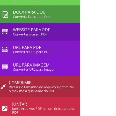
DOCX PARA DOC
Converta Docx para Doc
WEBSITE PARA PDF
Converter site em PDF
URL PARA PDF
Converter URL para PDF
URL PARA IMAGEM
Converter URL para imagem
COMPRIMIR
Reduzir o tamanho do arquivo e optimizar
o máximo a qualidade do PDF
JUNTAR
Junte Arquivos PDF em um único arquivo
PDF