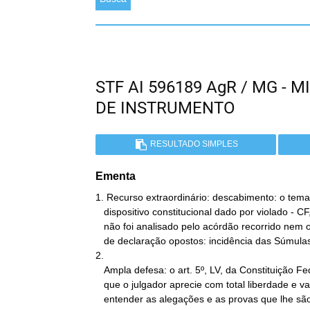
STF AI 596189 AgR / MG -
DE INSTRUMENTO
RESULTADO SIMPLES
Ementa
1. Recurso extraordinário: descabimento: o tema
   dispositivo constitucional dado por violado - CF, art. 5º, LV -

   não foi analisado pelo acórdão recorrido nem objeto dos embargos

   de declaração opostos: incidência das Súmulas 282 e 356.

2.

   Ampla defesa: o art. 5º, LV, da Constituição Federal, não impede

   que o julgador aprecie com total liberdade e valorize como bem

   entender as alegações e as provas que lhe são submetidas.
