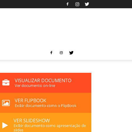
VISUALIZAR DOCUMENTO
Ver documento on-line
VER FLIPBOOK
Exibir documento como o FlipBook
VER SLIDESHOW
Exibir documento como apresentação de
slides