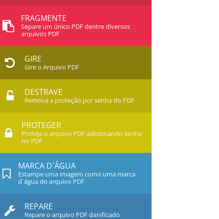
FRAGMENTE
Separe um único PDF dentre diversos
arquivos PDF
GIRE
Gire o Arquivo PDF
DESTRAVE
Remova a proteção por senha do PDF
PROTEGER
Proteja o arquivo PDF adicionando senha
no PDF
MARCA D`ÁGUA
Estampe uma imagem como uma marca
d`água do arquivo PDF
REPARE
Repare o arquivo PDF danificado