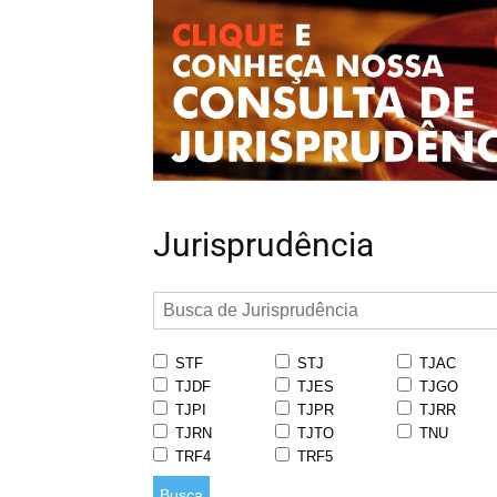
Jurisprudência
STF
STJ
TJAC
TJDF
TJES
TJGO
TJPI
TJPR
TJRR
TJRN
TJTO
TNU
TRF4
TRF5
Busca