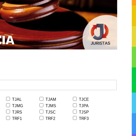
TJAL
TJAM
TJCE
TJMG
TJMS
TJPA
TJRS
TJSC
TJSP
TRF1
TRF2
TRF3