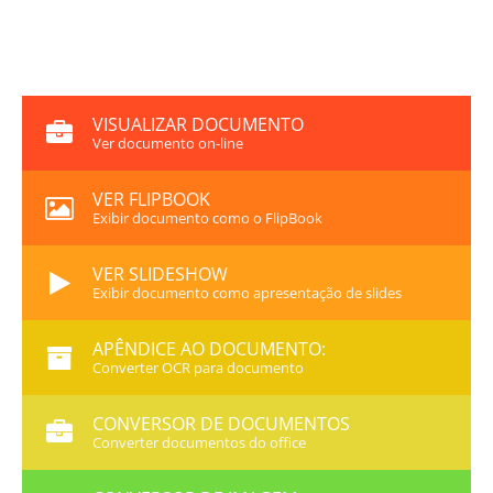
VISUALIZAR DOCUMENTO
Ver documento on-line
VER FLIPBOOK
Exibir documento como o FlipBook
VER SLIDESHOW
Exibir documento como apresentação de slides
APÊNDICE AO DOCUMENTO:
Converter OCR para documento
CONVERSOR DE DOCUMENTOS
Converter documentos do office