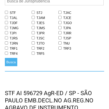
STF
STJ
TJAC
TJAL
TJAM
TJCE
TJDF
TJES
TJGO
TJMG
TJMS
TJPA
TJPI
TJPR
TJRR
TJRS
TJSC
TJSP
TJRN
TJTO
TNU
TRF1
TRF2
TRF3
TRF4
TRF5
Busca
STF AI 596729 AgR-ED / SP - SÃO
PAULO EMB.DECL.NO AG.REG.NO
AGRAVO DE INSTRUMENTO