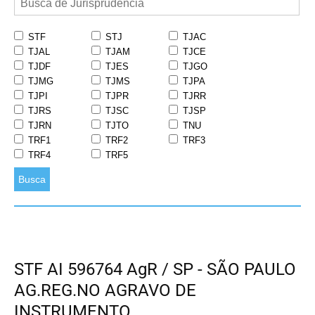
STF
STJ
TJAC
TJAL
TJAM
TJCE
TJDF
TJES
TJGO
TJMG
TJMS
TJPA
TJPI
TJPR
TJRR
TJRS
TJSC
TJSP
TJRN
TJTO
TNU
TRF1
TRF2
TRF3
TRF4
TRF5
Busca
STF AI 596764 AgR / SP - SÃO PAULO
AG.REG.NO AGRAVO DE
INSTRUMENTO