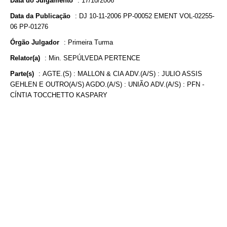
Data do Julgamento
:
17/10/2006
Data da Publicação
:
DJ 10-11-2006 PP-00052 EMENT VOL-02255-
06 PP-01276
Órgão Julgador
:
Primeira Turma
Relator(a)
:
Min. SEPÚLVEDA PERTENCE
Parte(s)
:
AGTE.(S) : MALLON & CIA ADV.(A/S) : JULIO ASSIS
GEHLEN E OUTRO(A/S) AGDO.(A/S) : UNIÃO ADV.(A/S) : PFN -
CÍNTIA TOCCHETTO KASPARY