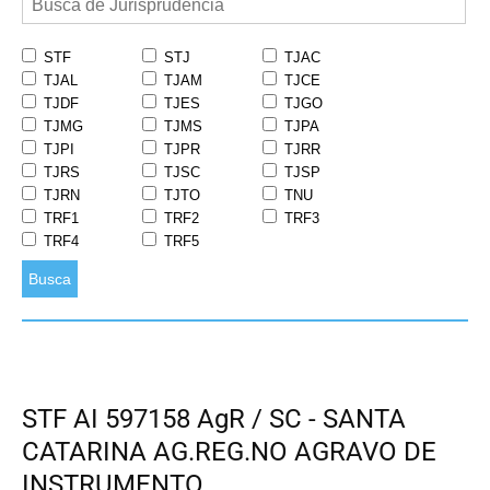
STF
STJ
TJAC
TJAL
TJAM
TJCE
TJDF
TJES
TJGO
TJMG
TJMS
TJPA
TJPI
TJPR
TJRR
TJRS
TJSC
TJSP
TJRN
TJTO
TNU
TRF1
TRF2
TRF3
TRF4
TRF5
Busca
STF AI 597158 AgR / SC - SANTA
CATARINA AG.REG.NO AGRAVO DE
INSTRUMENTO