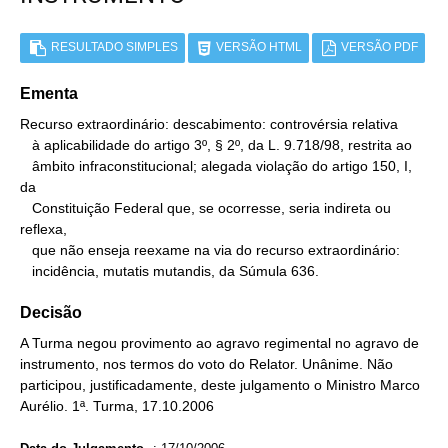
RESULTADO SIMPLES
VERSÃO HTML
VERSÃO PDF
Ementa
Recurso extraordinário: descabimento: controvérsia relativa

   à aplicabilidade do artigo 3º, § 2º, da L. 9.718/98, restrita ao

   âmbito infraconstitucional; alegada violação do artigo 150, I, 
da

   Constituição Federal que, se ocorresse, seria indireta ou 
reflexa,

   que não enseja reexame na via do recurso extraordinário:

   incidência, mutatis mutandis, da Súmula 636.
Decisão
A Turma negou provimento ao agravo regimental no agravo de
instrumento, nos termos do voto do Relator. Unânime. Não
participou, justificadamente, deste julgamento o Ministro Marco
Aurélio. 1ª. Turma, 17.10.2006