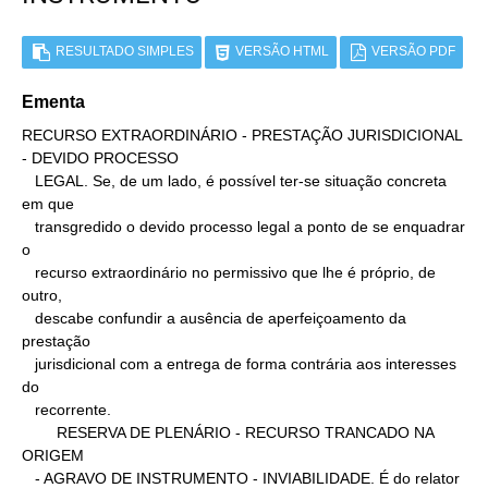
RESULTADO SIMPLES
VERSÃO HTML
VERSÃO PDF
Ementa
RECURSO EXTRAORDINÁRIO - PRESTAÇÃO JURISDICIONAL 
- DEVIDO PROCESSO

   LEGAL. Se, de um lado, é possível ter-se situação concreta 
em que

   transgredido o devido processo legal a ponto de se enquadrar 
o

   recurso extraordinário no permissivo que lhe é próprio, de 
outro,

   descabe confundir a ausência de aperfeiçoamento da 
prestação

   jurisdicional com a entrega de forma contrária aos interesses 
do

   recorrente.

        RESERVA DE PLENÁRIO - RECURSO TRANCADO NA 
ORIGEM

   - AGRAVO DE INSTRUMENTO - INVIABILIDADE. É do relator 