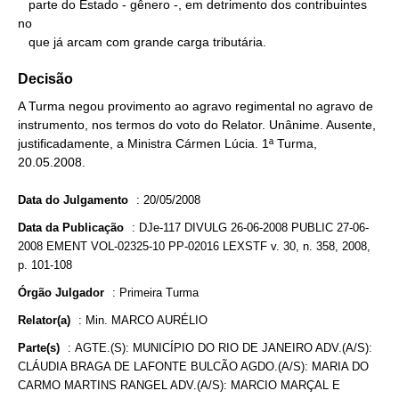
   parte do Estado - gênero -, em detrimento dos contribuintes 
no

   que já arcam com grande carga tributária.
Decisão
A Turma negou provimento ao agravo regimental no agravo de
instrumento, nos termos do voto do Relator. Unânime. Ausente,
justificadamente, a Ministra Cármen Lúcia. 1ª Turma,
20.05.2008.
Data do Julgamento
:
20/05/2008
Data da Publicação
:
DJe-117 DIVULG 26-06-2008 PUBLIC 27-06-
2008 EMENT VOL-02325-10 PP-02016 LEXSTF v. 30, n. 358, 2008,
p. 101-108
Órgão Julgador
:
Primeira Turma
Relator(a)
:
Min. MARCO AURÉLIO
Parte(s)
:
AGTE.(S): MUNICÍPIO DO RIO DE JANEIRO ADV.(A/S):
CLÁUDIA BRAGA DE LAFONTE BULCÃO AGDO.(A/S): MARIA DO
CARMO MARTINS RANGEL ADV.(A/S): MARCIO MARÇAL E