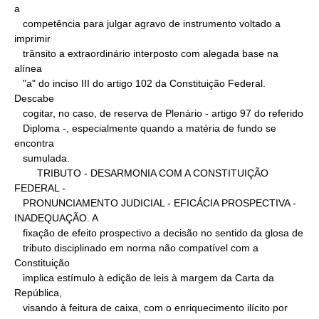
a

   competência para julgar agravo de instrumento voltado a 
imprimir

   trânsito a extraordinário interposto com alegada base na 
alínea

   "a" do inciso III do artigo 102 da Constituição Federal. 
Descabe

   cogitar, no caso, de reserva de Plenário - artigo 97 do referido

   Diploma -, especialmente quando a matéria de fundo se 
encontra

   sumulada.

        TRIBUTO - DESARMONIA COM A CONSTITUIÇÃO 
FEDERAL -

   PRONUNCIAMENTO JUDICIAL - EFICÁCIA PROSPECTIVA - 
INADEQUAÇÃO. A

   fixação de efeito prospectivo a decisão no sentido da glosa de

   tributo disciplinado em norma não compatível com a 
Constituição

   implica estímulo à edição de leis à margem da Carta da 
República,

   visando à feitura de caixa, com o enriquecimento ilícito por
