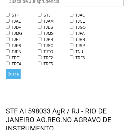
STF
STJ
TJAC
TJAL
TJAM
TJCE
TJDF
TJES
TJGO
TJMG
TJMS
TJPA
TJPI
TJPR
TJRR
TJRS
TJSC
TJSP
TJRN
TJTO
TNU
TRF1
TRF2
TRF3
TRF4
TRF5
Busca
STF AI 598033 AgR / RJ - RIO DE
JANEIRO AG.REG.NO AGRAVO DE
INSTRUMENTO