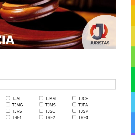
TJAL
TJAM
TJCE
TJMG
TJMS
TJPA
TJRS
TJSC
TJSP
TRF1
TRF2
TRF3