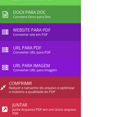
DOCX PARA DOC
Converta Docx para Doc
WEBSITE PARA PDF
Converter site em PDF
URL PARA PDF
Converter URL para PDF
URL PARA IMAGEM
Converter URL para imagem
COMPRIMIR
Reduzir o tamanho do arquivo e optimizar
o máximo a qualidade do PDF
JUNTAR
Junte Arquivos PDF em um único arquivo
PDF