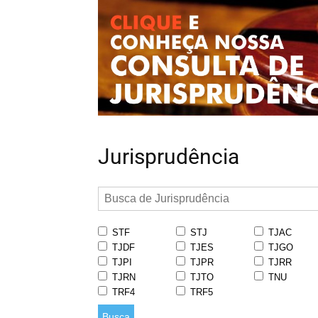
Jurisprudência
STF
STJ
TJAC
TJDF
TJES
TJGO
TJPI
TJPR
TJRR
TJRN
TJTO
TNU
TRF4
TRF5
Busca