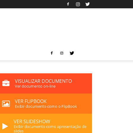
VISUALIZAR DOCUMENTO
Ver documento on-line
VER FLIPBOOK
Exibir documento como o FlipBook
VER SLIDESHOW
Exibir documento como apresentação de
slides