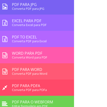
PDF PARA JPG
Converta PDF para JPG
EXCEL PARA PDF
Converta Excel para PDF
PDF TO EXCEL
Converta PDF para Excel
WORD PARA PDF
Converta Word para PDF
PDF PARA WORD
Converta PDF para Word
PDF PARA PDFA
Converta PDF para PDFa
PDF PARA O WEBFORM
Editar formulário em PDF