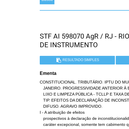
STF AI 598070 AgR / RJ - 
DE INSTRUMENTO
RESULTADO SIMPLES
Ementa
CONSTITUCIONAL. TRIBUTÁRIO. IPTU DO MUN
   JANEIRO. PROGRESSIVIDADE ANTERIOR À EC 29/2000. TAXA DE COLETA DE

   LIXO E LIMPEZA PÚBLICA - TCLLP E TAXA DE ILUMINAÇÃO PÚBLICA -

   TIP. EFEITOS DA DECLARAÇÃO DE INCONSTITUCIONALIDADE NO CONTROLE

   DIFUSO. AGRAVO IMPROVIDO.

I - A atribuição de efeitos

   prospectivos à declaração de inconstitucionalidade, dado o seu

   caráter excepcional, somente tem cabimento quando o tribunal
