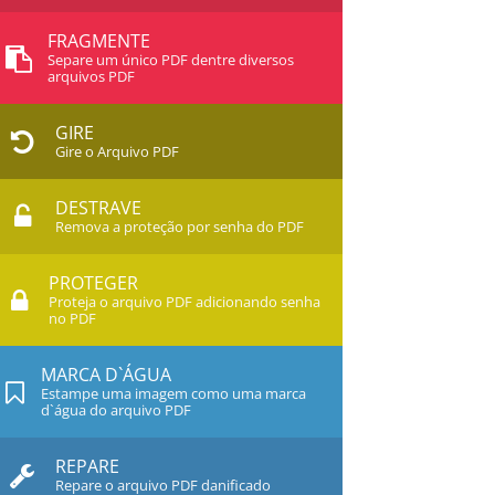
FRAGMENTE
Separe um único PDF dentre diversos
arquivos PDF
GIRE
Gire o Arquivo PDF
DESTRAVE
Remova a proteção por senha do PDF
PROTEGER
Proteja o arquivo PDF adicionando senha
no PDF
MARCA D`ÁGUA
Estampe uma imagem como uma marca
d`água do arquivo PDF
REPARE
Repare o arquivo PDF danificado