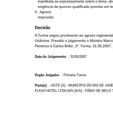
   manifesta-se expressamente sobre o tema, observando-se a

   exigência de quorum qualificado previsto em lei.

II - Agravo

   improvido.
Decisão
A Turma negou provimento ao agravo regimental 
Unânime. Presidiu o julgamento o Ministro Marco 
Pertence e Carlos Britto. 1ª. Turma, 31.05.2007.
Data do Julgamento
:
31/05/2007
Órgão Julgador
:
Primeira Turma
Parte(s)
:
AGTE.(S) : MUNICÍPIO DO RIO DE JAN
FLASH HOTEL LTDA ADV.(A/S) : FÁBIO DE MELO