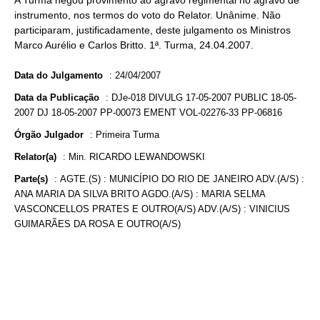
A Turma negou provimento ao agravo regimental no agravo de
instrumento, nos termos do voto do Relator. Unânime. Não
participaram, justificadamente, deste julgamento os Ministros
Marco Aurélio e Carlos Britto. 1ª. Turma, 24.04.2007.
Data do Julgamento
:
24/04/2007
Data da Publicação
:
DJe-018 DIVULG 17-05-2007 PUBLIC 18-05-
2007 DJ 18-05-2007 PP-00073 EMENT VOL-02276-33 PP-06816
Órgão Julgador
:
Primeira Turma
Relator(a)
:
Min. RICARDO LEWANDOWSKI
Parte(s)
:
AGTE.(S) : MUNICÍPIO DO RIO DE JANEIRO ADV.(A/S) :
ANA MARIA DA SILVA BRITO AGDO.(A/S) : MARIA SELMA
VASCONCELLOS PRATES E OUTRO(A/S) ADV.(A/S) : VINICIUS
GUIMARÃES DA ROSA E OUTRO(A/S)