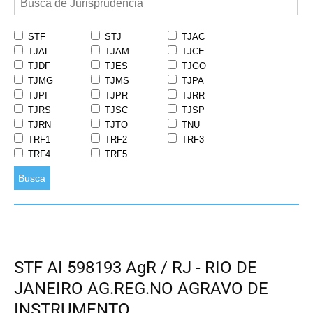
STF
STJ
TJAC
TJAL
TJAM
TJCE
TJDF
TJES
TJGO
TJMG
TJMS
TJPA
TJPI
TJPR
TJRR
TJRS
TJSC
TJSP
TJRN
TJTO
TNU
TRF1
TRF2
TRF3
TRF4
TRF5
Busca
STF AI 598193 AgR / RJ - RIO DE
JANEIRO AG.REG.NO AGRAVO DE
INSTRUMENTO