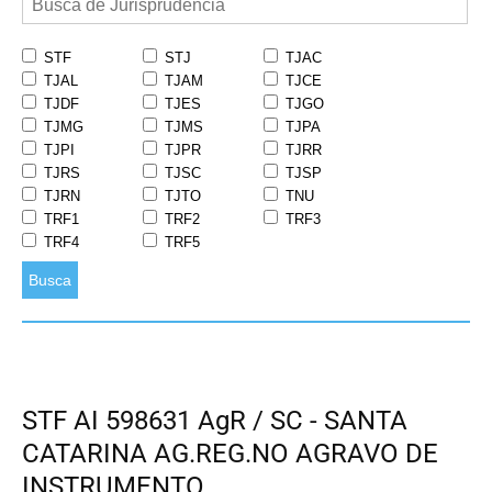
STF
STJ
TJAC
TJAL
TJAM
TJCE
TJDF
TJES
TJGO
TJMG
TJMS
TJPA
TJPI
TJPR
TJRR
TJRS
TJSC
TJSP
TJRN
TJTO
TNU
TRF1
TRF2
TRF3
TRF4
TRF5
Busca
STF AI 598631 AgR / SC - SANTA
CATARINA AG.REG.NO AGRAVO DE
INSTRUMENTO