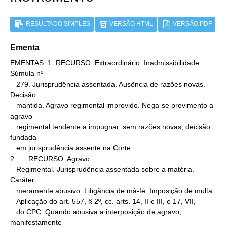
RESULTADO SIMPLES
VERSÃO HTML
VERSÃO PDF
Ementa
EMENTAS: 1. RECURSO. Extraordinário. Inadmissibilidade.  
Súmula nº

   279. Jurisprudência assentada. Ausência de razões novas. 
Decisão

   mantida. Agravo regimental improvido. Nega-se provimento a 
agravo

   regimental tendente a impugnar, sem razões novas, decisão 
fundada

   em jurisprudência assente na Corte.

2.      RECURSO. Agravo.

   Regimental. Jurisprudência assentada sobre a matéria. 
Caráter

   meramente abusivo. Litigância de má-fé. Imposição de multa.

   Aplicação do art. 557, § 2º, cc. arts. 14, II e III, e 17, VII,

   do CPC. Quando abusiva a interposição de agravo, 
manifestamente
