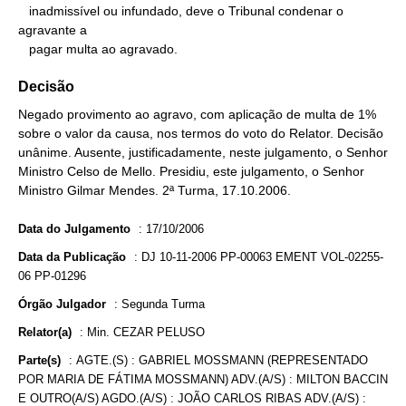
   inadmissível ou infundado, deve o Tribunal condenar o 
agravante a

   pagar multa ao agravado.
Decisão
Negado provimento ao agravo, com aplicação de multa de 1%
sobre o valor da causa, nos termos do voto do Relator. Decisão
unânime. Ausente, justificadamente, neste julgamento, o Senhor
Ministro Celso de Mello. Presidiu, este julgamento, o Senhor
Ministro Gilmar Mendes. 2ª Turma, 17.10.2006.
Data do Julgamento
:
17/10/2006
Data da Publicação
:
DJ 10-11-2006 PP-00063 EMENT VOL-02255-
06 PP-01296
Órgão Julgador
:
Segunda Turma
Relator(a)
:
Min. CEZAR PELUSO
Parte(s)
:
AGTE.(S) : GABRIEL MOSSMANN (REPRESENTADO
POR MARIA DE FÁTIMA MOSSMANN) ADV.(A/S) : MILTON BACCIN
E OUTRO(A/S) AGDO.(A/S) : JOÃO CARLOS RIBAS ADV.(A/S) :