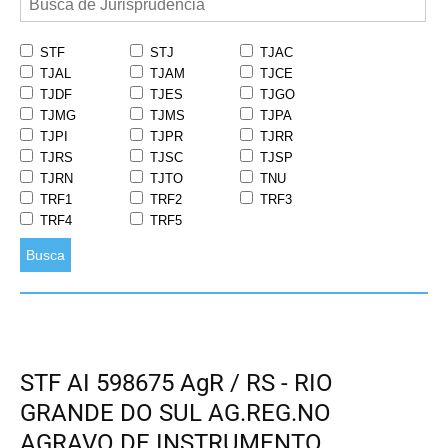
STF
STJ
TJAC
TJAL
TJAM
TJCE
TJDF
TJES
TJGO
TJMG
TJMS
TJPA
TJPI
TJPR
TJRR
TJRS
TJSC
TJSP
TJRN
TJTO
TNU
TRF1
TRF2
TRF3
TRF4
TRF5
Busca
STF AI 598675 AgR / RS - RIO
GRANDE DO SUL AG.REG.NO
AGRAVO DE INSTRUMENTO