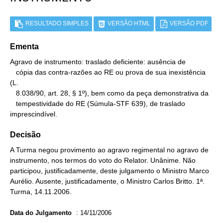
RESULTADO SIMPLES
VERSÃO HTML
VERSÃO PDF
Ementa
Agravo de instrumento: traslado deficiente: ausência de

   cópia das contra-razões ao RE ou prova de sua inexistência 
(L.

   8.038/90, art. 28, § 1º), bem como da peça demonstrativa da

   tempestividade do RE (Súmula-STF 639), de traslado 
imprescindível.
Decisão
A Turma negou provimento ao agravo regimental no agravo de
instrumento, nos termos do voto do Relator. Unânime. Não
participou, justificadamente, deste julgamento o Ministro Marco
Aurélio. Ausente, justificadamente, o Ministro Carlos Britto. 1ª.
Turma, 14.11.2006.
Data do Julgamento
:
14/11/2006