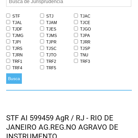
STF
STJ
TJAC
TJAL
TJAM
TJCE
TJDF
TJES
TJGO
TJMG
TJMS
TJPA
TJPI
TJPR
TJRR
TJRS
TJSC
TJSP
TJRN
TJTO
TNU
TRF1
TRF2
TRF3
TRF4
TRF5
Busca
STF AI 599459 AgR / RJ - RIO DE
JANEIRO AG.REG.NO AGRAVO DE
INSTRUMENTO