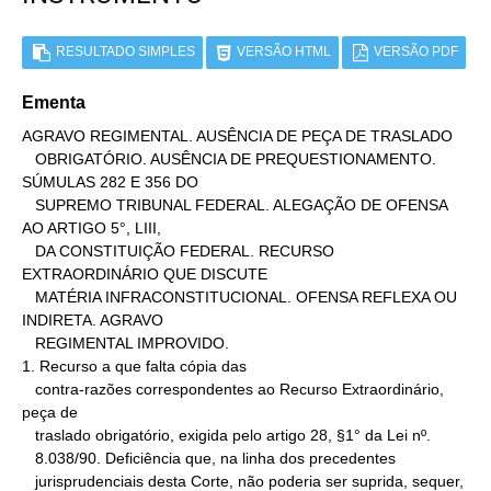
RESULTADO SIMPLES
VERSÃO HTML
VERSÃO PDF
Ementa
AGRAVO REGIMENTAL. AUSÊNCIA DE PEÇA DE TRASLADO

   OBRIGATÓRIO. AUSÊNCIA DE PREQUESTIONAMENTO. 
SÚMULAS 282 E 356 DO

   SUPREMO TRIBUNAL FEDERAL. ALEGAÇÃO DE OFENSA 
AO ARTIGO 5°, LIII,

   DA CONSTITUIÇÃO FEDERAL. RECURSO 
EXTRAORDINÁRIO QUE DISCUTE

   MATÉRIA INFRACONSTITUCIONAL. OFENSA REFLEXA OU 
INDIRETA. AGRAVO

   REGIMENTAL IMPROVIDO.

1. Recurso a que falta cópia das

   contra-razões correspondentes ao Recurso Extraordinário, 
peça de

   traslado obrigatório, exigida pelo artigo 28, §1° da Lei nº.

   8.038/90. Deficiência que, na linha dos precedentes

   jurisprudenciais desta Corte, não poderia ser suprida, sequer,
