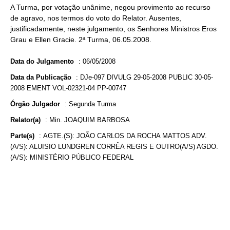
A Turma, por votação unânime, negou provimento ao recurso
de agravo, nos termos do voto do Relator. Ausentes,
justificadamente, neste julgamento, os Senhores Ministros Eros
Grau e Ellen Gracie. 2ª Turma, 06.05.2008.
Data do Julgamento
:
06/05/2008
Data da Publicação
:
DJe-097 DIVULG 29-05-2008 PUBLIC 30-05-
2008 EMENT VOL-02321-04 PP-00747
Órgão Julgador
:
Segunda Turma
Relator(a)
:
Min. JOAQUIM BARBOSA
Parte(s)
:
AGTE.(S): JOÃO CARLOS DA ROCHA MATTOS ADV.
(A/S): ALUISIO LUNDGREN CORRÊA REGIS E OUTRO(A/S) AGDO.
(A/S): MINISTÉRIO PÚBLICO FEDERAL