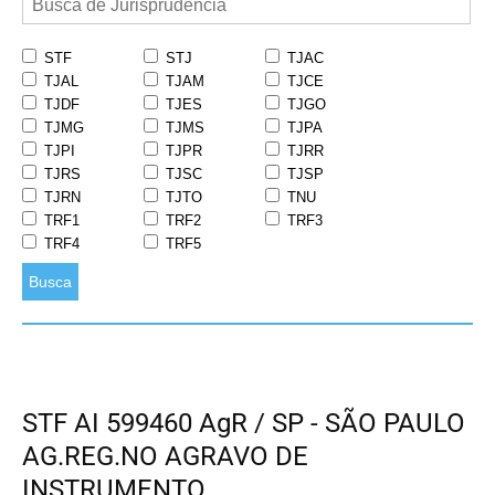
STF
STJ
TJAC
TJAL
TJAM
TJCE
TJDF
TJES
TJGO
TJMG
TJMS
TJPA
TJPI
TJPR
TJRR
TJRS
TJSC
TJSP
TJRN
TJTO
TNU
TRF1
TRF2
TRF3
TRF4
TRF5
Busca
STF AI 599460 AgR / SP - SÃO PAULO
AG.REG.NO AGRAVO DE
INSTRUMENTO