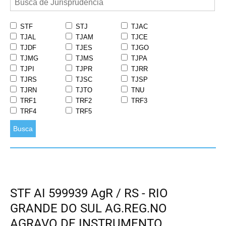
STF
STJ
TJAC
TJAL
TJAM
TJCE
TJDF
TJES
TJGO
TJMG
TJMS
TJPA
TJPI
TJPR
TJRR
TJRS
TJSC
TJSP
TJRN
TJTO
TNU
TRF1
TRF2
TRF3
TRF4
TRF5
Busca
STF AI 599939 AgR / RS - RIO
GRANDE DO SUL AG.REG.NO
AGRAVO DE INSTRUMENTO