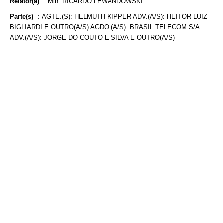
Relator(a)
:
Min. RICARDO LEWANDOWSKI
Parte(s)
:
AGTE.(S): HELMUTH KIPPER ADV.(A/S): HEITOR LUIZ
BIGLIARDI E OUTRO(A/S) AGDO.(A/S): BRASIL TELECOM S/A
ADV.(A/S): JORGE DO COUTO E SILVA E OUTRO(A/S)