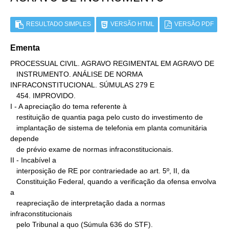
RESULTADO SIMPLES
VERSÃO HTML
VERSÃO PDF
Ementa
PROCESSUAL CIVIL. AGRAVO REGIMENTAL EM AGRAVO DE

   INSTRUMENTO. ANÁLISE DE NORMA 
INFRACONSTITUCIONAL. SÚMULAS 279 E

   454. IMPROVIDO.

I - A apreciação do tema referente à

   restituição de quantia paga pelo custo do investimento de

   implantação de sistema de telefonia em planta comunitária 
depende

   de prévio exame de normas infraconstitucionais.

II - Incabível a

   interposição de RE por contrariedade ao art. 5º, II, da

   Constituição Federal, quando a verificação da ofensa envolva 
a

   reapreciação de interpretação dada a normas 
infraconstitucionais

   pelo Tribunal a quo (Súmula 636 do STF).
