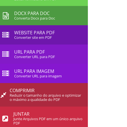
DOCX PARA DOC
Converta Docx para Doc
WEBSITE PARA PDF
Converter site em PDF
URL PARA PDF
Converter URL para PDF
URL PARA IMAGEM
Converter URL para imagem
COMPRIMIR
Reduzir o tamanho do arquivo e optimizar
o máximo a qualidade do PDF
JUNTAR
Junte Arquivos PDF em um único arquivo
PDF