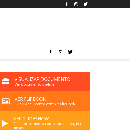
VISUALIZAR DOCUMENTO
Ver documento on-line
VER FLIPBOOK
Exibir documento como o FlipBook
VER SLIDESHOW
Exibir documento como apresentação de
slides