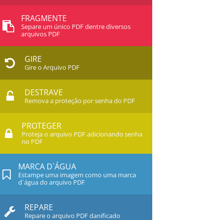
FRAGMENTE
Separe um único PDF dentre diversos
arquivos PDF
GIRE
Gire o Arquivo PDF
DESTRAVE
Remova a proteção por senha do PDF
PROTEGER
Proteja o arquivo PDF adicionando senha
no PDF
MARCA D`ÁGUA
Estampe uma imagem como uma marca
d`água do arquivo PDF
REPARE
Repare o arquivo PDF danificado