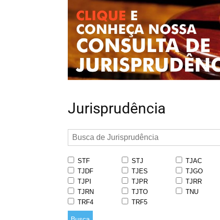
Jurisprudência
STF
STJ
TJAC
TJDF
TJES
TJGO
TJPI
TJPR
TJRR
TJRN
TJTO
TNU
TRF4
TRF5
Busca