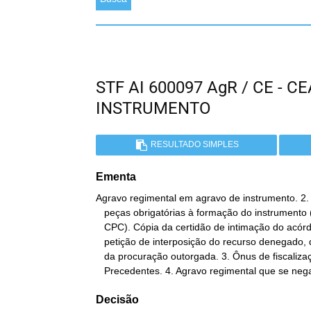
STF AI 600097 AgR / CE - 
INSTRUMENTO
RESULTADO SIMPLES
Ementa
Agravo regimental em agravo de instrumento. 2. 
   peças obrigatórias à formação do instrumento (art. 544, § 1º,

   CPC). Cópia da certidão de intimação do acórdão recorrido, da

   petição de interposição do recurso denegado, das contra-razões e

   da procuração outorgada. 3. Ônus de fiscalização do agravante.

   Precedentes. 4. Agravo regimental que se ne
Decisão