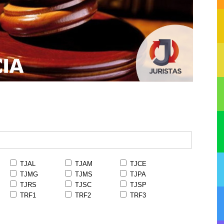
TJAL
TJAM
TJCE
TJMG
TJMS
TJPA
TJRS
TJSC
TJSP
TRF1
TRF2
TRF3