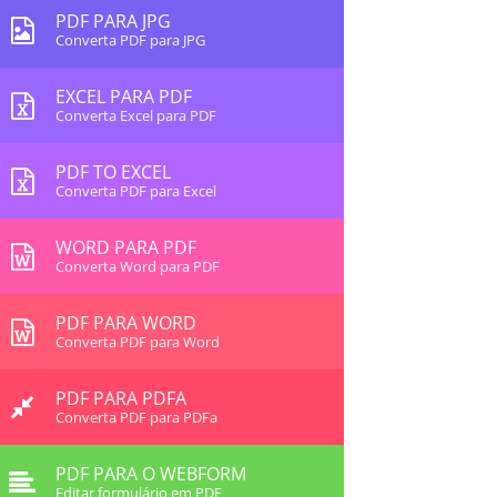
PDF PARA JPG
Converta PDF para JPG
EXCEL PARA PDF
Converta Excel para PDF
PDF TO EXCEL
Converta PDF para Excel
WORD PARA PDF
Converta Word para PDF
PDF PARA WORD
Converta PDF para Word
PDF PARA PDFA
Converta PDF para PDFa
PDF PARA O WEBFORM
Editar formulário em PDF