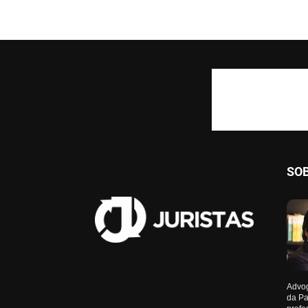
SO
Advog
da Pa