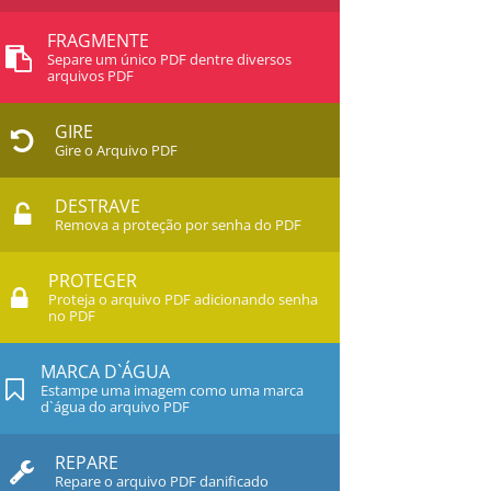
FRAGMENTE
Separe um único PDF dentre diversos
arquivos PDF
GIRE
Gire o Arquivo PDF
DESTRAVE
Remova a proteção por senha do PDF
PROTEGER
Proteja o arquivo PDF adicionando senha
no PDF
MARCA D`ÁGUA
Estampe uma imagem como uma marca
d`água do arquivo PDF
REPARE
Repare o arquivo PDF danificado