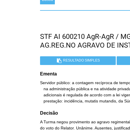
STF AI 600210 AgR-AgR / M
AG.REG.NO AGRAVO DE IN
RESULTADO SIMPLES
Ementa
Servidor público: a contagem recíproca de tempo
   na administração pública e na atividade privada para fins de

   adicionais é regulada de acordo com a lei vigente quando de sua

   prestação: incidência, mutatis mutandis, da S
Decisão
A Turma negou provimento ao agravo regimental
do voto do Relator. Unânime. Ausentes, justificad