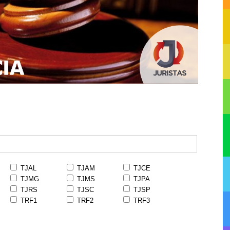
TJAL
TJAM
TJCE
TJMG
TJMS
TJPA
TJRS
TJSC
TJSP
TRF1
TRF2
TRF3