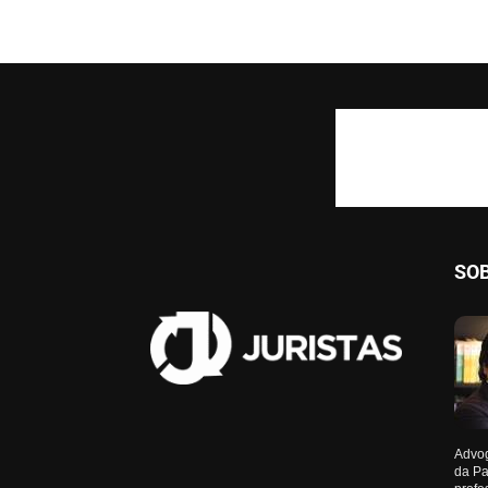
SO
Advog
da Pa