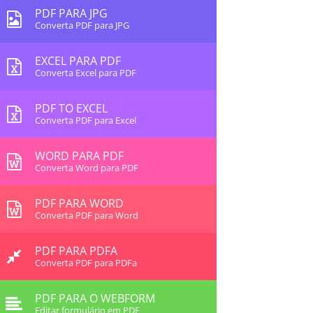
PDF PARA JPG
Converta PDF para JPG
EXCEL PARA PDF
Converta Excel para PDF
PDF TO EXCEL
Converta PDF para Excel
WORD PARA PDF
Converta Word para PDF
PDF PARA WORD
Converta PDF para Word
PDF PARA PDFA
Converta PDF para PDFa
PDF PARA O WEBFORM
Editar formulário em PDF