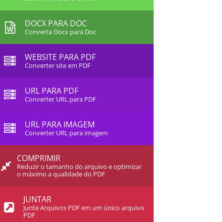
DOCX PARA DOC
Converta Docx para Doc
WEBSITE PARA PDF
Converter site em PDF
URL PARA PDF
Converter URL para PDF
URL PARA IMAGEM
Converter URL para imagem
COMPRIMIR
Reduzir o tamanho do arquivo e optimizar
o máximo a qualidade do PDF
JUNTAR
Junte Arquivos PDF em um único arquivo
PDF