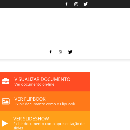
VISUALIZAR DOCUMENTO
Ver documento on-line
VER FLIPBOOK
Exibir documento como o FlipBook
VER SLIDESHOW
Exibir documento como apresentação de
slides