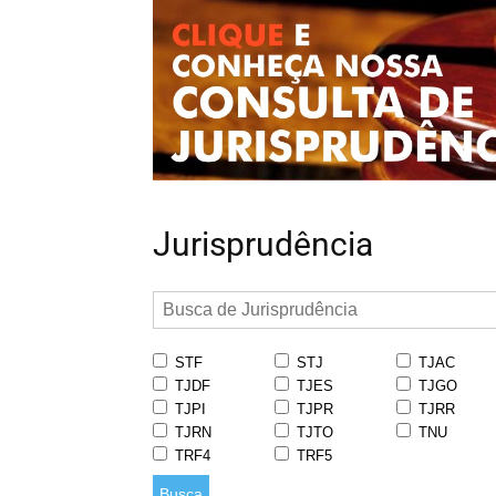
Jurisprudência
STF
STJ
TJAC
TJDF
TJES
TJGO
TJPI
TJPR
TJRR
TJRN
TJTO
TNU
TRF4
TRF5
Busca