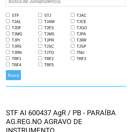
STF
STJ
TJAC
TJAL
TJAM
TJCE
TJDF
TJES
TJGO
TJMG
TJMS
TJPA
TJPI
TJPR
TJRR
TJRS
TJSC
TJSP
TJRN
TJTO
TNU
TRF1
TRF2
TRF3
TRF4
TRF5
Busca
STF AI 600437 AgR / PB - PARAÍBA
AG.REG.NO AGRAVO DE
INSTRUMENTO