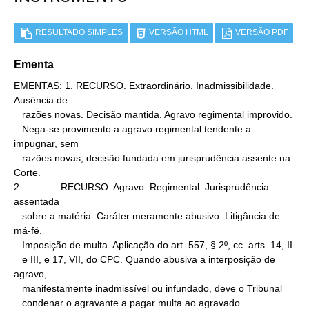
RESULTADO SIMPLES
VERSÃO HTML
VERSÃO PDF
Ementa
EMENTAS: 1. RECURSO. Extraordinário. Inadmissibilidade. 
Ausência de

   razões novas. Decisão mantida. Agravo regimental improvido.

   Nega-se provimento a agravo regimental tendente a 
impugnar, sem

   razões novas, decisão fundada em jurisprudência assente na 
Corte.

2.              RECURSO. Agravo. Regimental. Jurisprudência 
assentada

   sobre a matéria. Caráter meramente abusivo. Litigância de 
má-fé.

   Imposição de multa. Aplicação do art. 557, § 2º, cc. arts. 14, II

   e III, e 17, VII, do CPC. Quando abusiva a interposição de 
agravo,

   manifestamente inadmissível ou infundado, deve o Tribunal

   condenar o agravante a pagar multa ao agravado.