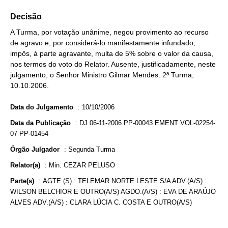
Decisão
A Turma, por votação unânime, negou provimento ao recurso
de agravo e, por considerá-lo manifestamente infundado,
impôs, à parte agravante, multa de 5% sobre o valor da causa,
nos termos do voto do Relator. Ausente, justificadamente, neste
julgamento, o Senhor Ministro Gilmar Mendes. 2ª Turma,
10.10.2006.
Data do Julgamento
:
10/10/2006
Data da Publicação
:
DJ 06-11-2006 PP-00043 EMENT VOL-02254-
07 PP-01454
Órgão Julgador
:
Segunda Turma
Relator(a)
:
Min. CEZAR PELUSO
Parte(s)
:
AGTE.(S) : TELEMAR NORTE LESTE S/A ADV.(A/S) :
WILSON BELCHIOR E OUTRO(A/S) AGDO.(A/S) : EVA DE ARAÚJO
ALVES ADV.(A/S) : CLARA LÚCIA C. COSTA E OUTRO(A/S)